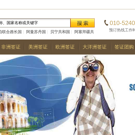
010-5240
预订热线工作时间：0
伯联合酋长国
|
阿曼苏丹国
|
贝宁共和国
|
阿塞拜疆共
|
巴勒斯坦国
|
阿尔巴尼亚共和国
|
多哥共和国
|
巴
非洲签证
美洲签证
欧洲签证
大洋洲签证
签证团购
国
|