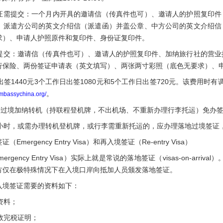
提交：一个月内开具的邀请信（传真件也可）、邀请人的护照复印件
、派遣方公司的英文介绍信（派遣函）并盖公章、中方公司的英文介绍信
求）、申请人护照原件和复印件、身份证复印件。
：邀请信（传真件也可）、邀请人的护照复印件、加纳旅行社的营业
行保险、两份签证申请表（英文填写）、两张两寸彩照（底色无要求）、
1440元3个工作日出签1080元和5个工作日出签720元。该费用时有调整
。
mbassychina.org/
过境加纳转机（持联程登机牌，不出机场、不重新办理行李托运）免办
时，或需办理转机登机牌，或行李需重新托运的，应办理落地过境签证，
rgency Entry Visa）和再入境签证（Re-entry Visa）
ency Entry Visa）实际上就是常说的落地签证（visas-on-arr
方仅在极特殊情况下在入境口岸向抵加人员颁发落地签证。
境签证需要的资料如下：
资料；
效完税证明；