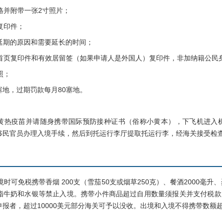
格并附带一张2寸照片；
复印件；
延期的原因和需要延长的时间；
首页复印件和有效居留签（如果申请人是外国人）复印件，非加纳籍公民
照；
塞地，过期罚款每月80塞地。
疫苗并请随身携带国际预防接种证书（俗称小黄本），下飞机进入机
移民官员办理入境手续，然后到托运行李厅提取托运行李，经海关接受检
可免税携带香烟 200支（雪茄50支或烟草250克）、餐酒2000毫升、
脂牛奶和水银等禁止入境。携带小件商品超过自用数量须报关并支付税款，
报者，超过10000美元部分海关可予以没收。出境和入境不得携带数额超