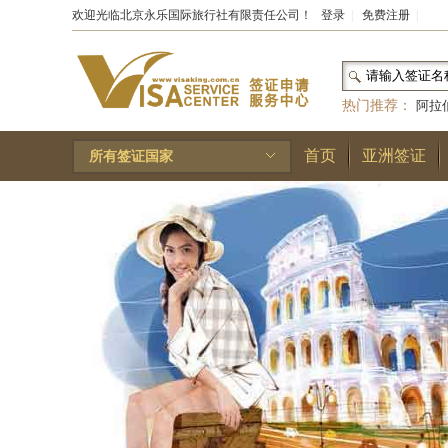
欢迎光临北京永乐国际旅行社有限责任公司！
登录
|
免费注册
|
热门推荐：
阿拉
和国
|
布基纳法索
首页
亚洲签证
所有签证国家
林王国
|
安道尔公