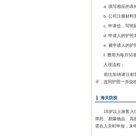
a. 填写相应的表
b. 公司注册材料
c. 申请信，写明
d. 申请人的护照
e. 被申请人的护
f. 费用为每月50
入境流程：
前往加纳请注射黄热
卡，连同护照一并交
海关防疫
18岁以上旅客入境时
弹药、易爆物品、高
需在入关时申报，未申