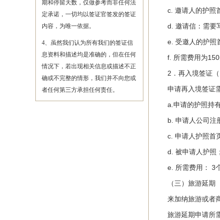
期和停留天数，仅做参考而非任何法
c. 邀请人的护照
定承诺，一切均以签证官签发的签证
d. 邀请信：需要
内容，为唯一依据。
e. 受邀人的护照
4、虽然我们认为所有我们的签证信
息资料和描述均是准确的，但在任何
f. 所需费用为15
情况下，若出现相关信息或描述不正
2．再入境签证（Re
确或不完整的情形，我们并不向您或
申请再入境签证需
者任何第三方承担任何责任。
a.申请的护照持有
b. 申请人公司注
c. 申请人护照首
d. 被申请人护照
e. 所需费用： 3个
（三）旅游延期（Visito
来加纳旅游或者商务
旅游延期申请所需