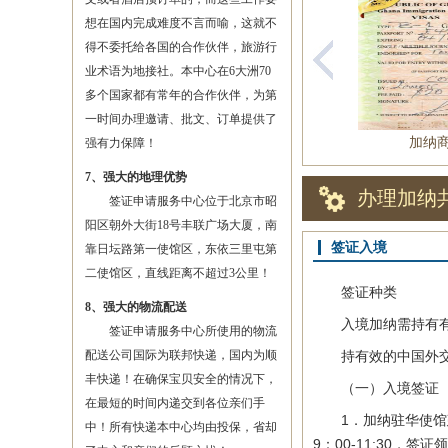
想在国内完成难度不言而喻，这就不
得不委托给各国的合作伙伴，旅游行
业术语为地接社。本中心在6大洲70
多个国家都有常年的合作伙伴，为第
一时间办理邀请、批文、订单提供了
加纳
强有力保障！
7、强大的地理优势
办理加纳
签证申请服务中心位于北京市昭
阳区朝外大街18号丰联广场大厦，南
签证入境
靠日坛路第一使馆区，东依三里屯第
二使馆区，直线距离不超过3公里！
签证种类
8、强大的物流配送
入境加纳需持有有效
签证申请服务中心所使用的物流
配送公司国际为联邦快递，国内为顺
持有效的中国外交护
丰快递！在确保宝贝安全的情况下，
（一）入境签证
在最短的时间内递交到各位亲们手
1．加纳驻华使馆建
中！所有快递本中心均由投保，省却
9：00-11:30，签证