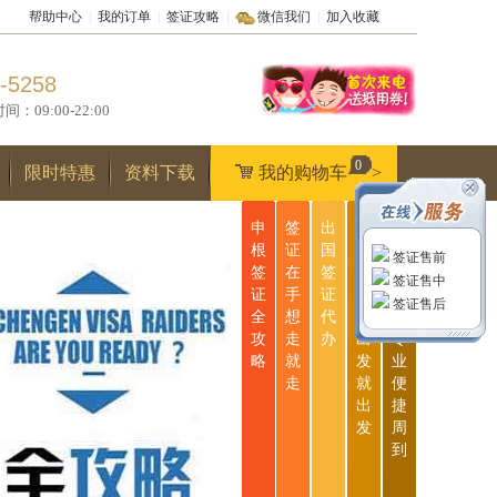
帮助中心
|
我的订单
|
签证攻略
|
微信我们
|
加入收藏
-5258
9:00-22:00
0
限时特惠
资料下载
我的购物车
>
申
签
出
无
一
根
证
国
忧
站
签证售前
签
在
签
签
式
签证售中
证
手
证
证
服
签证售后
全
想
代
说
务
攻
走
办
出
专
略
就
发
业
走
就
便
出
捷
发
周
到