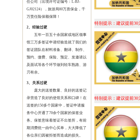
任公司（出境许可证编号：L-BJ-
GJ02124），旅游局80万质保金，千
万责任险保额保障！
特别提示：建议提前3
2、经验过硬
五年一百五十余国家或地区领事
馆三万多签证申请经验造就了我们的
签证团队在材料准备、翻译、制作、
预约、缴费、保险、预定、发邀请以
及面试等各个环节做到轻车熟路、游
刃有余。
3、关系过硬
庞大的送签数量、良好的送签记
录营造了良好的使馆关系和口碑！在
特别提示：建议提前3
送签的150多个国家中，签证申请服
务中心开通了70余个国家的保签业
务。保签意味着签证不出签所，有前
期消费统一由中心买单，大大降低了
各位亲们因被拒签而造成的损失。