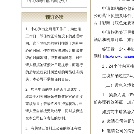
了中心和亲们的后顾之忧！
申请加纳商务签证需
公司营业执照复印件
预订必读
两寸彩照（底色无要
1、中心列出之所需工作日，为使馆
申请旅游签证需提交
工作日，即使馆正常情况下的处理时
酒店和机票订单、旅
间。这不包括您的材料往返于您和中
签证费：24小时出签
心的时间。使馆有权将您预计取出签
网址
http://www.ghanae
证的时间延期，或要求面试等。对申
请人根据签证预计日期提示，而进行
2．24小时内直接
的后续旅程安排所造成的可能经济损
过境加纳超过24小
失，本公司不承担任何责任。
（二）紧急入境签证（Eme
2、您所申请的签证是否可以成功，
1．紧急入境（Emerg
取决于相关国家领使馆签证官的直接
前办理有效签证，加
审核结果；若最终发生拒签状况，申
请人应自然接受此结果，同时放弃追
如提前申请紧急入
究本公司任何责任的权利。
a. 邀请公司注册
3、有关签证资料上公布的签证有效
b. 邀请公司的有