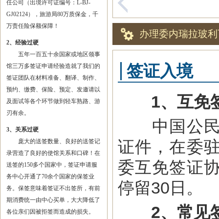
任公司（出境许可证编号：L-BJ-
GJ02124），旅游局80万质保金，千
万责任险保额保障！
办理委内瑞拉玻利
2、经验过硬
五年一百五十余国家或地区领事
签证入境
馆三万多签证申请经验造就了我们的
签证团队在材料准备、翻译、制作、
预约、缴费、保险、预定、发邀请以
1、互免
及面试等各个环节做到轻车熟路、游
刃有余。
中国公民赴
3、关系过硬
证件，在委
庞大的送签数量、良好的送签记
录营造了良好的使馆关系和口碑！在
委互免签证
送签的150多个国家中，签证申请服
务中心开通了70余个国家的保签业
停留30日。
务。保签意味着签证不出签所，有前
期消费统一由中心买单，大大降低了
2、常见
各位亲们因被拒签而造成的损失。