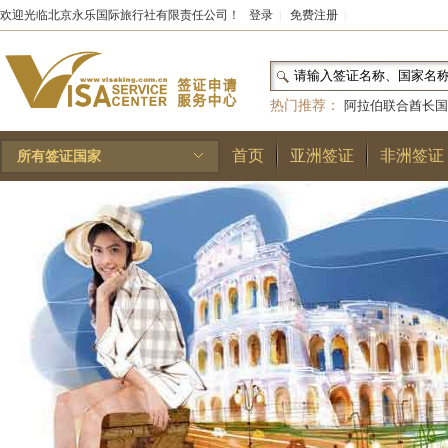
欢迎光临北京永乐国际旅行社有限责任公司！
登录
|
免费注册
|
热门推荐：
阿拉伯联合酋长国
和国
|
布基纳法索
|
巴勒斯坦
首页
亚洲签证
非洲签证
所有签证国家
林王国
|
安道尔公国
|