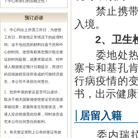
了中心和亲们的后顾之忧！
禁止携带食
预订必读
入境。
1、中心列出之所需工作日，为使馆
2、卫生
工作日，即使馆正常情况下的处理时
间。这不包括您的材料往返于您和中
委地处热带
心的时间。使馆有权将您预计取出签
证的时间延期，或要求面试等。对申
寨卡和基孔
请人根据签证预计日期提示，而进行
的后续旅程安排所造成的可能经济损
行病疫情的
失，本公司不承担任何责任。
书，出示健康
2、您所申请的签证是否可以成功，
取决于相关国家领使馆签证官的直接
审核结果；若最终发生拒签状况，申
居留入籍
请人应自然接受此结果，同时放弃追
究本公司任何责任的权利。
委内瑞拉居
3、有关签证资料上公布的签证有效