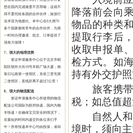
想在国内完成难度不言而喻，这就不
降落前会向
得不委托给各国的合作伙伴，旅游行
物品的种类
业术语为地接社。本中心在6大洲70
多个国家都有常年的合作伙伴，为第
提取行李后
一时间办理邀请、批文、订单提供了
强有力保障！
收取申报单
7、强大的地理优势
检方式。如
签证申请服务中心位于北京市昭
阳区朝外大街18号丰联广场大厦，南
持有外交护照
靠日坛路第一使馆区，东依三里屯第
二使馆区，直线距离不超过3公里！
旅客携带的
8、强大的物流配送
税；如总值超
签证申请服务中心所使用的物流
配送公司国际为联邦快递，国内为顺
丰快递！在确保宝贝安全的情况下，
自然人和法
在最短的时间内递交到各位亲们手
境时，须向主
中！所有快递本中心均由投保，省却