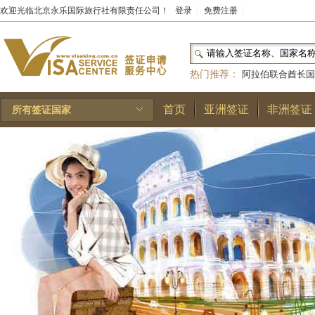
欢迎光临北京永乐国际旅行社有限责任公司！
登录
|
免费注册
|
热门推荐：
阿拉伯联合酋长国
和国
|
布基纳法索
|
巴勒斯坦
首页
亚洲签证
非洲签证
所有签证国家
林王国
|
安道尔公国
|