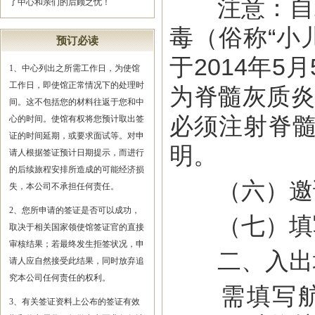
注意：自20
了中心和亲们的后顾之忧！
毒（俗称“小
预订必读
于2014年
1、中心列出之所需工作日，为使馆
工作日，即使馆正常情况下的处理时
为脊髓灰质炎
间。这不包括您的材料往返于您和中
必须注射脊髓
心的时间。使馆有权将您预计取出签
证的时间延期，或要求面试等。对申
明。
请人根据签证预计日期提示，而进行
的后续旅程安排所造成的可能经济损
（六）邀请
失，本公司不承担任何责任。
2、您所申请的签证是否可以成功，
（七）填写
取决于相关国家领使馆签证官的直接
审核结果；若最终发生拒签状况，申
二、入出
请人应自然接受此结果，同时放弃追
究本公司任何责任的权利。
需填写航空
3、有关签证资料上公布的签证有效