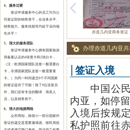
4、服务过硬
签证申请服务中心的员工均为公
司签证部的销售骨干，在业务水平、
销售能力、服务技能等均处于业内领
赤道几内亚商务签证
先水平！
5、强大的服务团队
办理赤道几内亚共
签证申请服务中心拥有国家旅游
局备案认证的4张黄卡和2张白卡，
（注：欧洲国家团队送签一般需要白
签证入境
卡，非洲国家团队送签一般需要黄
卡。）为同一时间递交6个不同国家
的签证提供了可能！除了6位送签员
中国公民持
外，我们还有专业的翻译、填表人
内亚，如停留
员，以及销售骨干。
6、强大的地接网络
入境后按规
众所周知，除很小一部分国家外
私护照前往
签证的递交是需要邀请函、移民局批
文或者酒店预订单的，而这些工作要