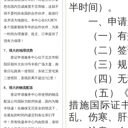
半时间）。
想在国内完成难度不言而喻，这就不
得不委托给各国的合作伙伴，旅游行
一、申请赴
业术语为地接社。本中心在6大洲70
多个国家都有常年的合作伙伴，为第
（一）有
一时间办理邀请、批文、订单提供了
强有力保障！
（二）签证
7、强大的地理优势
签证申请服务中心位于北京市昭
（三）规费
阳区朝外大街18号丰联广场大厦，南
靠日坛路第一使馆区，东依三里屯第
（四）无犯
二使馆区，直线距离不超过3公里！
8、强大的物流配送
（五）《国
签证申请服务中心所使用的物流
配送公司国际为联邦快递，国内为顺
措施国际证
丰快递！在确保宝贝安全的情况下，
乱、伤寒、肝
在最短的时间内递交到各位亲们手
中！所有快递本中心均由投保，省却