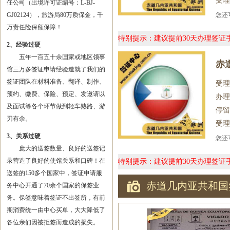
受理
任公司（出境许可证编号：L-BJ-
GJ02124），旅游局80万质保金，千
您
万责任险保额保障！
特别提示：建议提前30天办理签
2、经验过硬
五年一百五十余国家或地区领事
赤
馆三万多签证申请经验造就了我们的
签证团队在材料准备、翻译、制作、
受理
预约、缴费、保险、预定、发邀请以
办理
及面试等各个环节做到轻车熟路、游
停留
刃有余。
受理
3、关系过硬
您
庞大的送签数量、良好的送签记
录营造了良好的使馆关系和口碑！在
特别提示：建议提前30天办理签
送签的150多个国家中，签证申请服
赤道几内亚共和国
务中心开通了70余个国家的保签业
务。保签意味着签证不出签所，有前
期消费统一由中心买单，大大降低了
各位亲们因被拒签而造成的损失。