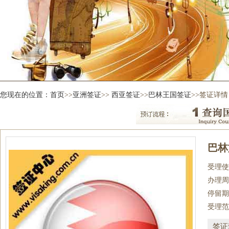
您现在的位置：
首页
>>
亚洲签证
>>
西亚签证
>>
巴林王国签证
>>签证详情
巴林
受理使
办理周
停留期
受理范
签证