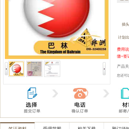
插
计划
费用说
缴+签
产品关
您还
签证资料
受理范围
相关下载
预订须