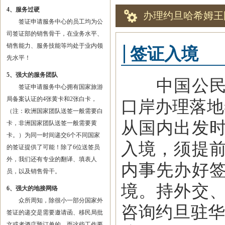
4、服务过硬
办理约旦哈希姆王
签证申请服务中心的员工均为公
司签证部的销售骨干，在业务水平、
销售能力、服务技能等均处于业内领
签证入境
先水平！
5、强大的服务团队
中国公民可
签证申请服务中心拥有国家旅游
局备案认证的4张黄卡和2张白卡，
口岸办理落地
（注：欧洲国家团队送签一般需要白
从国内出发
卡，非洲国家团队送签一般需要黄
卡。）为同一时间递交6个不同国家
入境，须提
的签证提供了可能！除了6位送签员
外，我们还有专业的翻译、填表人
内事先办好
员，以及销售骨干。
境。持外交
6、强大的地接网络
众所周知，除很小一部分国家外
咨询约旦驻华使
签证的递交是需要邀请函、移民局批
文或者酒店预订单的，而这些工作要