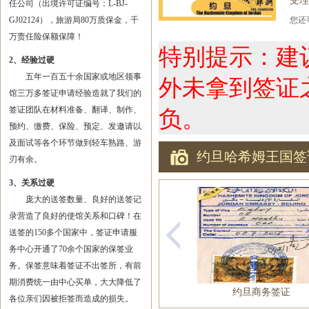
受理
任公司（出境许可证编号：L-BJ-
GJ02124），旅游局80万质保金，千
您
万责任险保额保障！
特别提示：建
2、经验过硬
五年一百五十余国家或地区领事
外未拿到签证
馆三万多签证申请经验造就了我们的
签证团队在材料准备、翻译、制作、
负。
预约、缴费、保险、预定、发邀请以
及面试等各个环节做到轻车熟路、游
约旦哈希姆王国签
刃有余。
3、关系过硬
庞大的送签数量、良好的送签记
录营造了良好的使馆关系和口碑！在
送签的150多个国家中，签证申请服
务中心开通了70余个国家的保签业
务。保签意味着签证不出签所，有前
期消费统一由中心买单，大大降低了
约旦商务签证
各位亲们因被拒签而造成的损失。