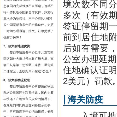
境次数不同分
想在国内完成难度不言而喻，这就不
多次（有效期
得不委托给各国的合作伙伴，旅游行
业术语为地接社。本中心在6大洲70
签证停留期一
多个国家都有常年的合作伙伴，为第
一时间办理邀请、批文、订单提供了
前到居住地附
强有力保障！
后如有需要
7、强大的地理优势
签证申请服务中心位于北京市昭
公室办理延期
阳区朝外大街18号丰联广场大厦，南
靠日坛路第一使馆区，东依三里屯第
住地确认证明
二使馆区，直线距离不超过3公里！
2美元）罚款
8、强大的物流配送
签证申请服务中心所使用的物流
配送公司国际为联邦快递，国内为顺
海关防疫
丰快递！在确保宝贝安全的情况下，
在最短的时间内递交到各位亲们手
中！所有快递本中心均由投保，省却
入境可携带价