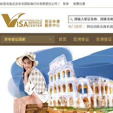
欢迎光临北京永乐国际旅行社有限责任公司！
登录
|
免费注册
|
热门推荐：
阿拉伯联合酋长国
和国
|
布基纳法索
|
巴勒斯坦
首页
亚洲签证
非洲签证
所有签证国家
林王国
|
安道尔公国
|