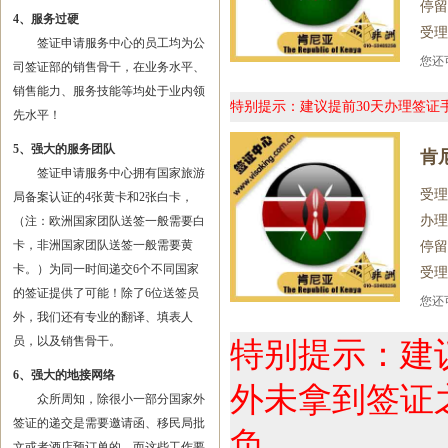
停留
4、服务过硬
受理
签证申请服务中心的员工均为公
您
司签证部的销售骨干，在业务水平、
销售能力、服务技能等均处于业内领
特别提示：建议提前30天办理签
先水平！
5、强大的服务团队
肯
签证申请服务中心拥有国家旅游
受理
局备案认证的4张黄卡和2张白卡，
办理
（注：欧洲国家团队送签一般需要白
卡，非洲国家团队送签一般需要黄
停留
卡。）为同一时间递交6个不同国家
受理
的签证提供了可能！除了6位送签员
您
外，我们还有专业的翻译、填表人
员，以及销售骨干。
特别提示：建
6、强大的地接网络
外未拿到签证
众所周知，除很小一部分国家外
签证的递交是需要邀请函、移民局批
负。
文或者酒店预订单的，而这些工作要