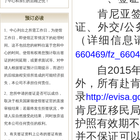
了中心和亲们的后顾之忧！
肯尼亚签证
预订必读
证、外交/
1、中心列出之所需工作日，为使馆
（详细信息
工作日，即使馆正常情况下的处理时
间。这不包括您的材料往返于您和中
660469/fz_6604
心的时间。使馆有权将您预计取出签
证的时间延期，或要求面试等。对申
自2015年
请人根据签证预计日期提示，而进行
的后续旅程安排所造成的可能经济损
外，所有赴
失，本公司不承担任何责任。
录
2、您所申请的签证是否可以成功，
http://evisa.g
取决于相关国家领使馆签证官的直接
肯尼亚移民局
审核结果；若最终发生拒签状况，申
请人应自然接受此结果，同时放弃追
护照有效期不
究本公司任何责任的权利。
并不保证可
3、有关签证资料上公布的签证有效