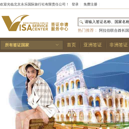
欢迎光临北京永乐国际旅行社有限责任公司！
登录
|
免费注册
|
热门推荐：
阿拉伯联合酋长国
和国
|
布基纳法索
|
巴勒斯坦
首页
亚洲签证
非洲签证
所有签证国家
林王国
|
安道尔公国
|