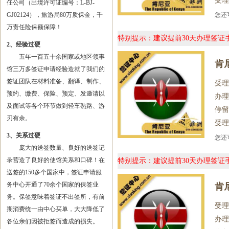
受理
任公司（出境许可证编号：L-BJ-
GJ02124），旅游局80万质保金，千
您
万责任险保额保障！
特别提示：建议提前30天办理签
2、经验过硬
五年一百五十余国家或地区领事
肯
馆三万多签证申请经验造就了我们的
签证团队在材料准备、翻译、制作、
受理
预约、缴费、保险、预定、发邀请以
办理
及面试等各个环节做到轻车熟路、游
停留
刃有余。
受理
3、关系过硬
您
庞大的送签数量、良好的送签记
录营造了良好的使馆关系和口碑！在
特别提示：建议提前30天办理签
送签的150多个国家中，签证申请服
务中心开通了70余个国家的保签业
肯
务。保签意味着签证不出签所，有前
受理
期消费统一由中心买单，大大降低了
办理
各位亲们因被拒签而造成的损失。