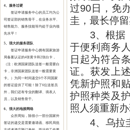
过90日，免
4、服务过硬
签证申请服务中心的员工均为公
圭，最长停留
司签证部的销售骨干，在业务水平、
销售能力、服务技能等均处于业内领
3、根据《
先水平！
5、强大的服务团队
于便利商务人
签证申请服务中心拥有国家旅游
日起为符合
局备案认证的4张黄卡和2张白卡，
（注：欧洲国家团队送签一般需要白
证。获发上
卡，非洲国家团队送签一般需要黄
卡。）为同一时间递交6个不同国家
凭新护照和
的签证提供了可能！除了6位送签员
外，我们还有专业的翻译、填表人
护照种类及
员，以及销售骨干。
照人须重新办
6、强大的地接网络
众所周知，除很小一部分国家外
4、乌拉圭
签证的递交是需要邀请函、移民局批
文或者酒店预订单的，而这些工作要