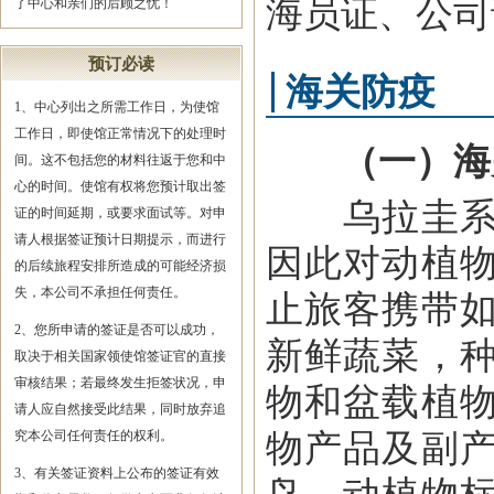
海员证、公司
了中心和亲们的后顾之忧！
预订必读
海关防疫
1、中心列出之所需工作日，为使馆
工作日，即使馆正常情况下的处理时
（一）海
间。这不包括您的材料往返于您和中
心的时间。使馆有权将您预计取出签
乌拉圭系农
证的时间延期，或要求面试等。对申
请人根据签证预计日期提示，而进行
因此对动植
的后续旅程安排所造成的可能经济损
失，本公司不承担任何责任。
止旅客携带
2、您所申请的签证是否可以成功，
新鲜蔬菜，
取决于相关国家领使馆签证官的直接
审核结果；若最终发生拒签状况，申
物和盆载植
请人应自然接受此结果，同时放弃追
物产品及副
究本公司任何责任的权利。
3、有关签证资料上公布的签证有效