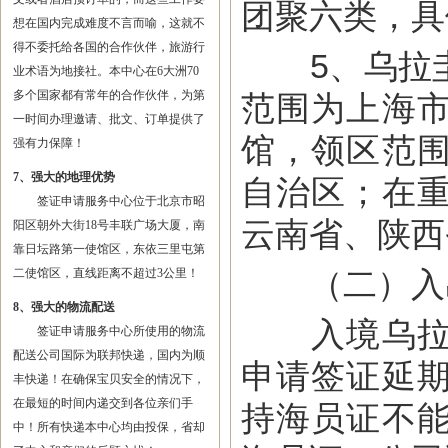
团聚六类，具
想在国内完成难度不言而喻，这就不
得不委托给各国的合作伙伴，旅游行
5、乌拉圭
业术语为地接社。本中心在6大洲70
多个国家都有常年的合作伙伴，为第
范围为上海
一时间办理邀请、批文、订单提供了
馆，领区范
强有力保障！
7、强大的地理优势
自治区；在
签证申请服务中心位于北京市昭
云南省、陕西
阳区朝外大街18号丰联广场大厦，南
靠日坛路第一使馆区，东依三里屯第
（二）入
二使馆区，直线距离不超过3公里！
8、强大的物流配送
入境乌拉圭
签证申请服务中心所使用的物流
配送公司国际为联邦快递，国内为顺
申请签证延
丰快递！在确保宝贝安全的情况下，
在最短的时间内递交到各位亲们手
持海员证不
中！所有快递本中心均由投保，省却