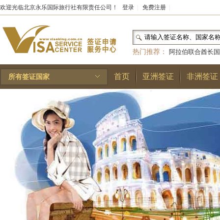
欢迎光临北京永乐国际旅行社有限责任公司！
登录
|
免费注册
|
热门推荐：
阿拉伯联合酋长国
和国
|
布基纳法索
|
巴勒斯坦
首页
亚洲签证
非洲签证
所有签证国家
林王国
|
安道尔公国
|