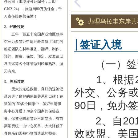
任公司（出境许可证编号：L-BJ-
GJ02124），旅游局80万质保金，千
万责任险保额保障！
办理乌拉圭东岸共
2、经验过硬
五年一百五十余国家或地区领事
签证入境
馆三万多签证申请经验造就了我们的
签证团队在材料准备、翻译、制作、
预约、缴费、保险、预定、发邀请以
（一）签
及面试等各个环节做到轻车熟路、游
刃有余。
1、根据20
3、关系过硬
外交、公务
庞大的送签数量、良好的送签记
录营造了良好的使馆关系和口碑！在
90日，免办
送签的150多个国家中，签证申请服
务中心开通了70余个国家的保签业
2、自201
务。保签意味着签证不出签所，有前
期消费统一由中心买单，大大降低了
效欧盟、美
各位亲们因被拒签而造成的损失。