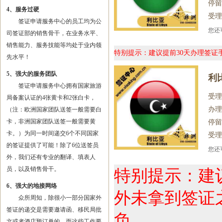
停留
4、服务过硬
受理
签证申请服务中心的员工均为公
您
司签证部的销售骨干，在业务水平、
销售能力、服务技能等均处于业内领
特别提示：建议提前30天办理签
先水平！
5、强大的服务团队
利
签证申请服务中心拥有国家旅游
受理
局备案认证的4张黄卡和2张白卡，
办理
（注：欧洲国家团队送签一般需要白
卡，非洲国家团队送签一般需要黄
停留
卡。）为同一时间递交6个不同国家
受理
的签证提供了可能！除了6位送签员
您
外，我们还有专业的翻译、填表人
员，以及销售骨干。
特别提示：建
6、强大的地接网络
外未拿到签证
众所周知，除很小一部分国家外
签证的递交是需要邀请函、移民局批
负。
文或者酒店预订单的，而这些工作要