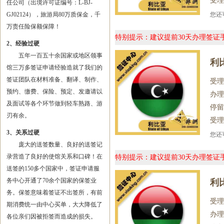
受理
任公司（出境许可证编号：L-BJ-
GJ02124），旅游局80万质保金，千
您
万责任险保额保障！
特别提示：建议提前30天办理签
2、经验过硬
五年一百五十余国家或地区领事
利
馆三万多签证申请经验造就了我们的
签证团队在材料准备、翻译、制作、
受理
预约、缴费、保险、预定、发邀请以
办理
及面试等各个环节做到轻车熟路、游
停留
刃有余。
受理
3、关系过硬
您
庞大的送签数量、良好的送签记
录营造了良好的使馆关系和口碑！在
特别提示：建议提前30天办理签
送签的150多个国家中，签证申请服
务中心开通了70余个国家的保签业
利
务。保签意味着签证不出签所，有前
受理
期消费统一由中心买单，大大降低了
办理
各位亲们因被拒签而造成的损失。