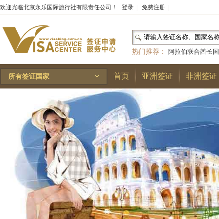
欢迎光临北京永乐国际旅行社有限责任公司！
登录
|
免费注册
|
热门推荐：
阿拉伯联合酋长国
和国
|
布基纳法索
|
巴勒斯坦
首页
亚洲签证
非洲签证
所有签证国家
林王国
|
安道尔公国
|