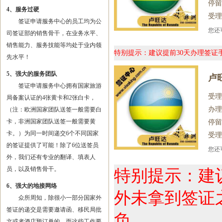
停留
4、服务过硬
受理
签证申请服务中心的员工均为公
您
司签证部的销售骨干，在业务水平、
销售能力、服务技能等均处于业内领
特别提示：建议提前30天办理签
先水平！
5、强大的服务团队
卢
签证申请服务中心拥有国家旅游
受理
局备案认证的4张黄卡和2张白卡，
办理
（注：欧洲国家团队送签一般需要白
卡，非洲国家团队送签一般需要黄
停留
卡。）为同一时间递交6个不同国家
受理
的签证提供了可能！除了6位送签员
您
外，我们还有专业的翻译、填表人
员，以及销售骨干。
特别提示：建
6、强大的地接网络
外未拿到签证
众所周知，除很小一部分国家外
签证的递交是需要邀请函、移民局批
负。
文或者酒店预订单的，而这些工作要