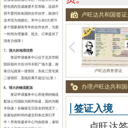
想在国内完成难度不言而喻，这就不
得不委托给各国的合作伙伴，旅游行
卢旺达共和国签证
业术语为地接社。本中心在6大洲70
多个国家都有常年的合作伙伴，为第
一时间办理邀请、批文、订单提供了
强有力保障！
7、强大的地理优势
签证申请服务中心位于北京市昭
阳区朝外大街18号丰联广场大厦，南
卢旺达商务签证
靠日坛路第一使馆区，东依三里屯第
二使馆区，直线距离不超过3公里！
办理卢旺达共和国
8、强大的物流配送
签证申请服务中心所使用的物流
配送公司国际为联邦快递，国内为顺
签证入境
丰快递！在确保宝贝安全的情况下，
在最短的时间内递交到各位亲们手
中！所有快递本中心均由投保，省却
卢旺达签证