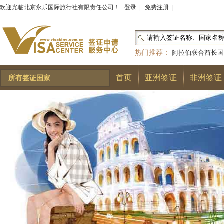
欢迎光临北京永乐国际旅行社有限责任公司！
登录
|
免费注册
|
热门推荐：
阿拉伯联合酋长国
和国
|
布基纳法索
|
巴勒斯坦
首页
亚洲签证
非洲签证
所有签证国家
林王国
|
安道尔公国
|