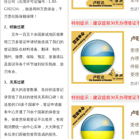
受理
任公司（出境许可证编号：L-BJ-
GJ02124），旅游局80万质保金，千
您
万责任险保额保障！
特别提示：建议提前30天办理签
2、经验过硬
五年一百五十余国家或地区领事
卢
馆三万多签证申请经验造就了我们的
签证团队在材料准备、翻译、制作、
受理
预约、缴费、保险、预定、发邀请以
办理
及面试等各个环节做到轻车熟路、游
停留
刃有余。
受理
3、关系过硬
您
庞大的送签数量、良好的送签记
录营造了良好的使馆关系和口碑！在
特别提示：建议提前30天办理签
送签的150多个国家中，签证申请服
务中心开通了70余个国家的保签业
卢
务。保签意味着签证不出签所，有前
受理
期消费统一由中心买单，大大降低了
办理
各位亲们因被拒签而造成的损失。