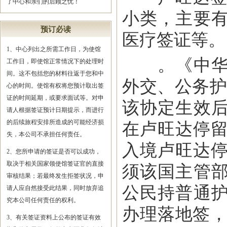
了中心和亲们的后顾之忧！
小类，主要
预订必读
医疗签证等。
1、中心列出之所需工作日，为使馆
。《中华人
工作日，即使馆正常情况下的处理时
间。这不包括您的材料往返于您和中
外交、公务护
心的时间。使馆有权将您预计取出签
证的时间延期，或要求面试等。对申
该协定生效
请人根据签证预计日期提示，而进行
的后续旅程安排所造成的可能经济损
在卢旺达停留
失，本公司不承担任何责任。
入境卢旺达停
2、您所申请的签证是否可以成功，
取决于相关国家领使馆签证官的直接
须该国主管
审核结果；若最终发生拒签状况，申
公民持普通
请人应自然接受此结果，同时放弃追
究本公司任何责任的权利。
办理落地签，
3、有关签证资料上公布的签证有效