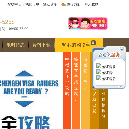
帮助中心
|
我的订单
|
签证攻略
|
微信我们
|
加入收藏
-5258
9:00-22:00
0
限时特惠
资料下载
我的购物车
>
申
签
出
无
一
根
证
国
忧
站
签证售前
签
在
签
签
式
签证售中
证
手
证
证
服
签证售后
全
想
代
说
务
攻
走
办
出
专
略
就
发
业
走
就
便
出
捷
发
周
到