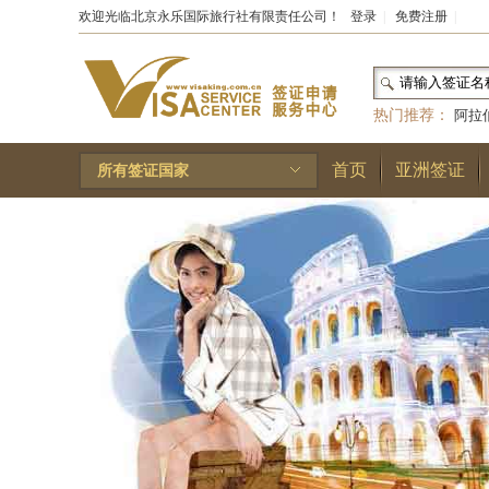
欢迎光临北京永乐国际旅行社有限责任公司！
登录
|
免费注册
|
热门推荐：
阿拉
和国
|
布基纳法索
首页
亚洲签证
所有签证国家
林王国
|
安道尔公