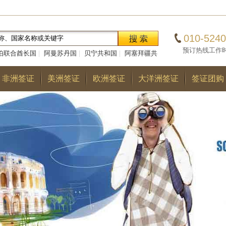
010-5240
预订热线工作时间：0
伯联合酋长国
|
阿曼苏丹国
|
贝宁共和国
|
阿塞拜疆共
|
巴勒斯坦国
|
阿尔巴尼亚共和国
|
多哥共和国
|
巴
非洲签证
美洲签证
欧洲签证
大洋洲签证
签证团购
国
|