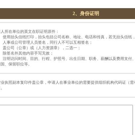
2、身份证明
本人所在单位的英文在职证明原件：
1、使用抬头信纸打印，抬头包括公司名称、地址、电话和传真，若无抬头信纸
2、人事或公司管理人员签名，同行人不可以互相签名；
3、盖公司（公章）或（人力资源章），二选一；
4、除签名外其他内容手写无效；
5、注明访问时间、目的、行程、护照号、出生日期、职务、薪酬以及费用支付
回国、保留职位等。
营业执照副本复印件盖公章，申请人在事业单位的需要提供组织机构代码证（需
章。