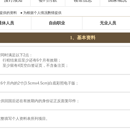
提供的资料 ● 为根据个人情况酌情提供
退休人员
自由职业
无业人员
1、基本资料
需同时满足以下2点：
1、行程结束后至少还有6个月有效期；
2、至少留有4页空白签证页，不含备注页；
6个月内的2寸(3.5cmx4.5cm)白底彩照电子版；
提供回国后还在有效期内的身份证正反面复印件；
完整填写个人资料表所列项目。