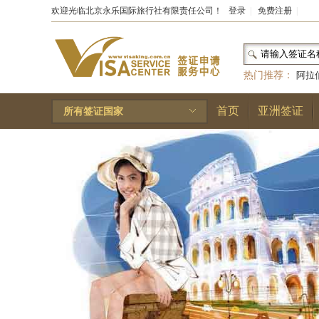
欢迎光临北京永乐国际旅行社有限责任公司！
登录
|
免费注册
|
热门推荐：
阿拉
和国
|
布基纳法索
首页
亚洲签证
所有签证国家
林王国
|
安道尔公