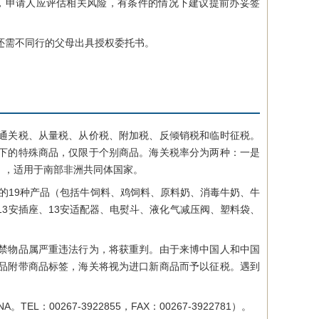
签，申请人应评估相关风险，有条件的情况下建议提前办妥签
还需不同行的父母出具授权委托书。
通关税、从量税、从价税、附加税、反倾销税和临时征税。
下的特殊商品，仅限于个别商品。海关税率分为两种：一是
），适用于南部非洲共同体国家。
的19种产品（包括牛饲料、鸡饲料、原料奶、消毒牛奶、牛
3安插座、13安适配器、电熨斗、液化气减压阀、塑料袋、
禁物品属严重违法行为，将获重判。由于来博中国人和中国
品附带商品标签，海关将视为进口新商品而予以征税。遇到
EL：00267-3922855，FAX：00267-3922781）。