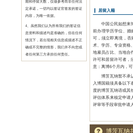
期和停留天数，仅做参考而非任何法
定承诺，一切均以签证官签发的签证
居留入籍
内容，为唯一依据。
中国公民如想来博居
4、虽然我们认为所有我们的签证信
前办理学历学位、婚
息资料和描述均是准确的，但在任何
可，须立即离境，否
情况下，若出现相关信息或描述不正
术、学历、专业资格
确或不完整的情形，我们并不向您或
地雇员占比、当地合
者任何第三方承担任何责任。
许可和居留许可者，
意：离博6个月内，
博茨瓦纳暂不承认双
入博国籍须具备以下
度的博茨瓦纳语或其
评估体系来核定申请人
评审等手段审批申请
博茨瓦纳