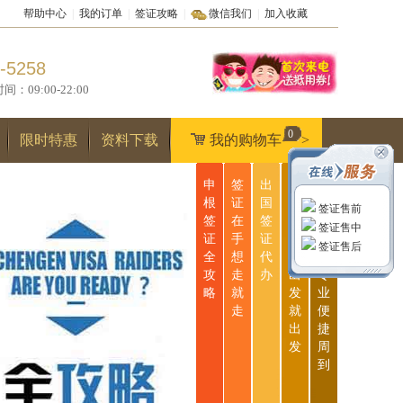
帮助中心
|
我的订单
|
签证攻略
|
微信我们
|
加入收藏
-5258
9:00-22:00
0
限时特惠
资料下载
我的购物车
>
申
签
出
无
一
根
证
国
忧
站
签证售前
签
在
签
签
式
签证售中
证
手
证
证
服
签证售后
全
想
代
说
务
攻
走
办
出
专
略
就
发
业
走
就
便
出
捷
发
周
到