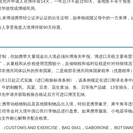
般允许申请人在博停留14天，一年总计不超过90天。落地签不等于免
驻华使馆或博移民局。
来博须携带经公证并认证的出生证明，如单独或随父母中的一方来博，
享受免签入境博停留90天待遇。
，但如携带大量现金出入境必须向博海关申报。博进口关税主要有普
广，从量税和从价税使用范围较小，反倾销税和临时征税是针对特殊情况
部非洲共同体以外的所有国家。二是南部非洲共同体国家税率（优惠税率
4月1日起正式实施《进口检验标准条例》，该条例规定在进口附录名单中
、牛奶制酪乳、高粱、豆类、花生黄油、鱼、贝等海产品罐、13安插头、1
事先申请并获取检验合格证后方可进口博茨瓦纳。
带动植物制品及其他限制物品出入境，特别是携带象牙、犀牛角等违
关经常会对入境中国公民行李物品进行盘查。如果携带服装、小电器等物
效文件耐心解释并配合检查。
OMS AND EXERCISE，BAG 0041，GABORONE， BOTSWANA。T