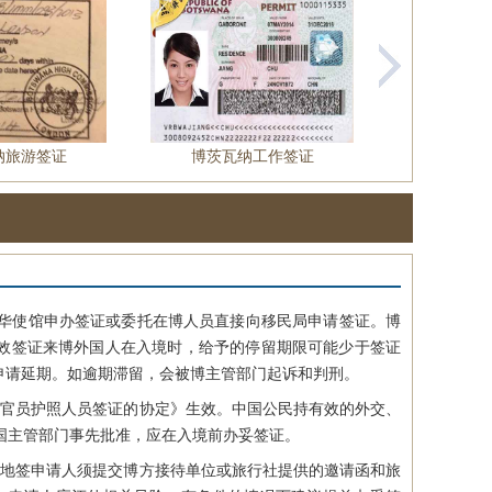
纳旅游签证
博茨瓦纳工作签证
博茨瓦
华使馆申办签证或委托在博人员直接向移民局申请签证。博
有效签证来博外国人在入境时，给予的停留期限可能少于签证
申请延期。如逾期滞留，会被博主管部门起诉和判刑。
和官员护照人员签证的协定》生效。中国公民持有效的外交、
国主管部门事先批准，应在入境前办妥签证。
落地签申请人须提交博方接待单位或旅行社提供的邀请函和旅