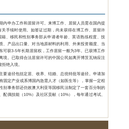
期内申办工作和居留许可。来博工作、居留人员需在国内提
有关手续时使用。如签证过期，尚未获得在博工作、居留许
国籍、移民和性别事务部从申请者年龄、英语熟练程度、技
质、产品出口量、对当地原材料的利用、外来投资额度、当
可获3-5年长期居留权，工作居留一般为3年。已获博工作
离境。已取得合法居留许可的中国公民如离开博茨瓦纳应注
被拒绝入境。
主要途径包括定居、收养、结婚、总统特批等途径。申请加
博有固定产业或系博国内急需人才（如医生等），掌握一定程
性别事务部还仿效澳大利亚等国移民法制定了一套百分制的
、配偶技能（10%）及社区贡献（10%），每年通过考试、