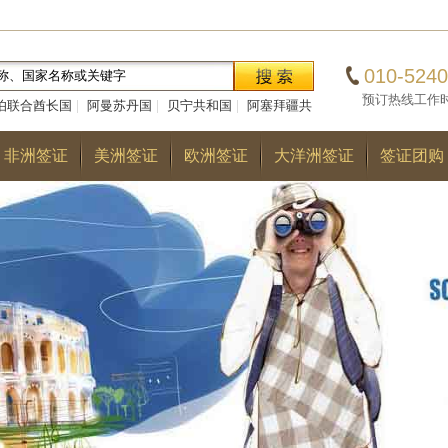
010-5240
预订热线工作时间：0
伯联合酋长国
|
阿曼苏丹国
|
贝宁共和国
|
阿塞拜疆共
|
巴勒斯坦国
|
阿尔巴尼亚共和国
|
多哥共和国
|
巴
非洲签证
美洲签证
欧洲签证
大洋洲签证
签证团购
国
|