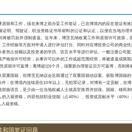
留和工作，须在来博之前办妥工作签证，已在博境内的应在签证有效
姻证明、驾驶证、职业资格证书等材料的公证和认证，以便在当地办理
则将被罚款并强制遣返。近年来，博茨瓦纳收紧工作和居留许可政策，
、工作经验等方面对申请人进行评估打分。同时对在博投资公司的商业性
作者所占份额以及投资者的学历、语言水平等进行评估。一般注册公司股东
须严格按许可经营，从事许可以外的工作或超范围经营，将被遣返或限期
可凭居留许可返博；离博超过6个月，须重新办理签证后方可返博，否则将
重国籍，但博茨瓦纳议会近期通过了双重国籍动议案。获取博国籍的
条件：在博境内连续居住10年以上，无犯罪记录，对博有一定贡献，在
他部族语言，至少由一位当地权威人士或高官推荐并担保。国籍、移民和
的入籍资格，内容包括职业技能（占40%）、投资或贡献水平（40%）
人入籍资格。
共和国签证问题