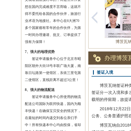
想在国内完成难度不言而喻，这就不
得不委托给各国的合作伙伴，旅游行
业术语为地接社。本中心在6大洲70
多个国家都有常年的合作伙伴，为第
一时间办理邀请、批文、订单提供了
博茨瓦
强有力保障！
7、强大的地理优势
办理博茨
签证申请服务中心位于北京市昭
阳区朝外大街18号丰联广场大厦，南
签证入境
靠日坛路第一使馆区，东依三里屯第
二使馆区，直线距离不超过3公里！
博茨瓦纳签证种类主
8、强大的物流配送
签证分一次入境和多
签证申请服务中心所使用的物流
载明的停留期，故提
配送公司国际为联邦快递，国内为顺
2018年12月2
丰快递！在确保宝贝安全的情况下，
公务、公务普通护照
在最短的时间内递交到各位亲们手
中！所有快递本中心均由投保，省却
博茨瓦纳自2018