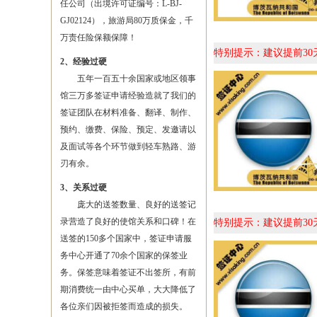
任公司（出境许可证编号：L-BJ-
GJ02124），旅游局80万质保金，千
万责任险保额保障！
特别提示：建议提前3
2、经验过硬
五年一百五十余国家或地区领事
馆三万多签证申请经验造就了我们的
签证团队在材料准备、翻译、制作、
预约、缴费、保险、预定、发邀请以
及面试等各个环节做到轻车熟路、游
刃有余。
3、关系过硬
庞大的送签数量、良好的送签记
录营造了良好的使馆关系和口碑！在
特别提示：建议提前3
送签的150多个国家中，签证申请服
务中心开通了70余个国家的保签业
务。保签意味着签证不出签所，有前
期消费统一由中心买单，大大降低了
各位亲们因被拒签而造成的损失。