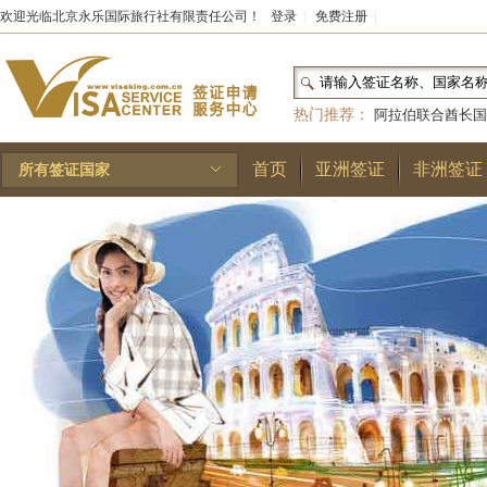
欢迎光临北京永乐国际旅行社有限责任公司！
登录
|
免费注册
|
热门推荐：
阿拉伯联合酋长国
和国
|
布基纳法索
|
巴勒斯坦
首页
亚洲签证
非洲签证
所有签证国家
林王国
|
安道尔公国
|