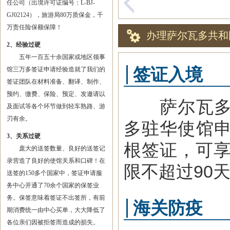
任公司（出境许可证编号：L-BJ-
GJ02124），旅游局80万质保金，千
万责任险保额保障！
办理萨尔瓦多共和
2、经验过硬
五年一百五十余国家或地区领事
签证入境
馆三万多签证申请经验造就了我们的
签证团队在材料准备、翻译、制作、
预约、缴费、保险、预定、发邀请以
萨尔瓦多驻
及面试等各个环节做到轻车熟路、游
刃有余。
多驻华使馆
3、关系过硬
根签证，可享
庞大的送签数量、良好的送签记
录营造了良好的使馆关系和口碑！在
限不超过90
送签的150多个国家中，签证申请服
务中心开通了70余个国家的保签业
务。保签意味着签证不出签所，有前
海关防疫
期消费统一由中心买单，大大降低了
各位亲们因被拒签而造成的损失。