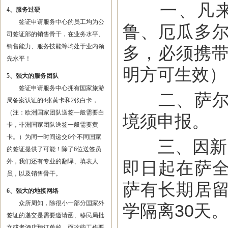
一、凡来自
4、服务过硬
签证申请服务中心的员工均为公
鲁、厄瓜多
司签证部的销售骨干，在业务水平、
销售能力、服务技能等均处于业内领
多，必须携带
先水平！
明方可生效）
5、强大的服务团队
签证申请服务中心拥有国家旅游
二、萨尔瓦
局备案认证的4张黄卡和2张白卡，
（注：欧洲国家团队送签一般需要白
境须申报。
卡，非洲国家团队送签一般需要黄
卡。）为同一时间递交6个不同国家
三、因新冠
的签证提供了可能！除了6位送签员
外，我们还有专业的翻译、填表人
即日起在萨
员，以及销售骨干。
萨有长期居
6、强大的地接网络
众所周知，除很小一部分国家外
学隔离30天
签证的递交是需要邀请函、移民局批
文或者酒店预订单的，而这些工作要