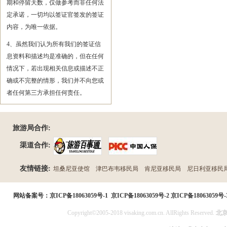
期和停留天数，仅做参考而非任何法
定承诺，一切均以签证官签发的签证
内容，为唯一依据。
4、虽然我们认为所有我们的签证信
息资料和描述均是准确的，但在任何
情况下，若出现相关信息或描述不正
确或不完整的情形，我们并不向您或
者任何第三方承担任何责任。
旅游局合作:
渠道合作:
友情链接:
坦桑尼亚使馆
津巴布韦移民局
肯尼亚移民局
尼日利亚移民
民局
网站备案号：
京ICP备18063059号-1
京ICP备18063059号-2
京ICP备18063059号-
Copyright©2005-2018 visaking.com.cn. AllRights Reserved.
北