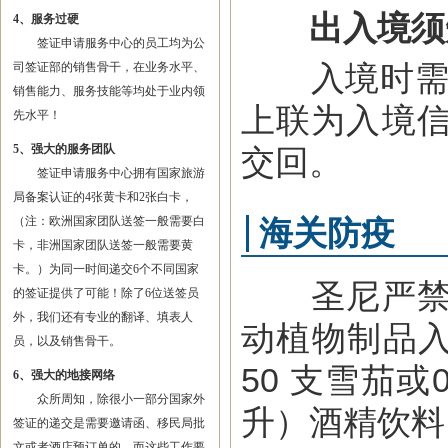
出入境须
4、服务过硬
签证申请服务中心的员工均为公
入境时需填
司签证部的销售骨干，在业务水平、
销售能力、服务技能等均处于业内领
上联为入境
先水平！
5、强大的服务团队
交回。
签证申请服务中心拥有国家旅游
局备案认证的4张黄卡和2张白卡，
（注：欧洲国家团队送签一般需要白
海关防疫
卡，非洲国家团队送签一般需要黄
卡。）为同一时间递交6个不同国家
圣尼严禁枪
的签证提供了可能！除了6位送签员
外，我们还有专业的翻译、填表人
动植物制品入
员，以及销售骨干。
50 支雪茄或
6、强大的地接网络
众所周知，除很小一部分国家外
升）酒精饮料
签证的递交是需要邀请函、移民局批
文或者酒店预订单的，而这些工作要