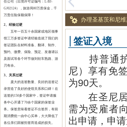
任公司（出境许可证编号：L-BJ-
GJ02124），旅游局80万质保金，千
万责任险保额保障！
办理圣基茨和尼维
2、经验过硬
五年一百五十余国家或地区领事
签证入境
馆三万多签证申请经验造就了我们的
签证团队在材料准备、翻译、制作、
预约、缴费、保险、预定、发邀请以
持普通护照
及面试等各个环节做到轻车熟路、游
刃有余。
尼）享有免
3、关系过硬
为90天。
庞大的送签数量、良好的送签记
录营造了良好的使馆关系和口碑！在
在圣尼居留工
送签的150多个国家中，签证申请服
务中心开通了70余个国家的保签业
需为受雇者向圣尼国
务。保签意味着签证不出签所，有前
期消费统一由中心买单，大大降低了
出申请，申请
各位亲们因被拒签而造成的损失。