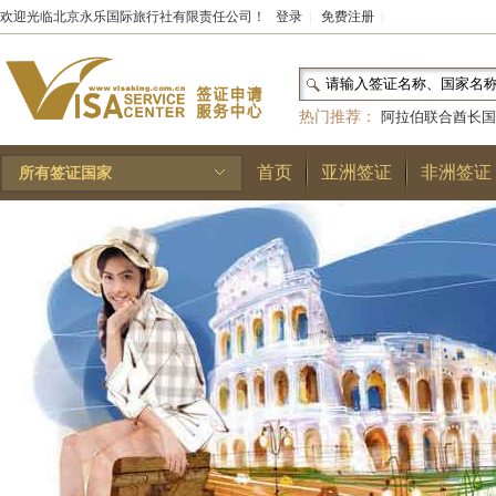
欢迎光临北京永乐国际旅行社有限责任公司！
登录
|
免费注册
|
热门推荐：
阿拉伯联合酋长国
和国
|
布基纳法索
|
巴勒斯坦
首页
亚洲签证
非洲签证
所有签证国家
林王国
|
安道尔公国
|