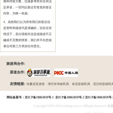
期和停留天数，仅做参考而非任何法
定承诺，一切均以签证官签发的签证
内容，为唯一依据。
4、虽然我们认为所有我们的签证信
息资料和描述均是准确的，但在任何
情况下，若出现相关信息或描述不正
确或不完整的情形，我们并不向您或
者任何第三方承担任何责任。
旅游局合作:
渠道合作:
友情链接:
坦桑尼亚使馆
津巴布韦移民局
肯尼亚移民局
尼日利亚移民
民局
网站备案号：
京ICP备18063059号-1
京ICP备18063059号-2
京ICP备18063059号-
Copyright©2005-2018 visaking.com.cn. AllRights Reserved.
北