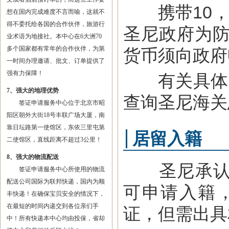
携带10，0
想在国内完成难度不言而喻，这就不
得不委托给各国的合作伙伴，旅游行
圣尼政府为防
业术语为地接社。本中心在6大洲70
多个国家都有常年的合作伙伴，为第
货币须向政府
一时间办理邀请、批文、订单提供了
强有力保障！
有关具体问题
7、强大的地理优势
查询圣尼海关
签证申请服务中心位于北京市昭
阳区朝外大街18号丰联广场大厦，南
靠日坛路第一使馆区，东依三里屯第
居留入籍
二使馆区，直线距离不超过3公里！
8、强大的物流配送
圣尼承认双
签证申请服务中心所使用的物流
配送公司国际为联邦快递，国内为顺
可申请入籍
丰快递！在确保宝贝安全的情况下，
在最短的时间内递交到各位亲们手
证，但需出具
中！所有快递本中心均由投保，省却