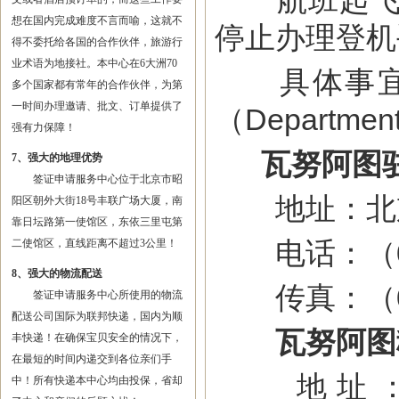
航班起飞前
想在国内完成难度不言而喻，这就不
停止办理登机
得不委托给各国的合作伙伴，旅游行
业术语为地接社。本中心在6大洲70
具体事宜可
多个国家都有常年的合作伙伴，为第
一时间办理邀请、批文、订单提供了
（Department 
强有力保障！
瓦努阿图
7、强大的地理优势
签证申请服务中心位于北京市昭
地址：北京市
阳区朝外大街18号丰联广场大厦，南
靠日坛路第一使馆区，东依三里屯第
电话：（010
二使馆区，直线距离不超过3公里！
8、强大的物流配送
传真：（010
签证申请服务中心所使用的物流
配送公司国际为联邦快递，国内为顺
瓦努阿图
丰快递！在确保宝贝安全的情况下，
在最短的时间内递交到各位亲们手
地址：PO Bo
中！所有快递本中心均由投保，省却