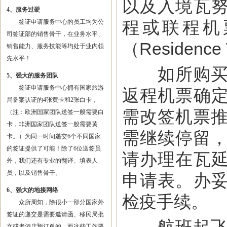
以及入境瓦
4、服务过硬
程或联程机
签证申请服务中心的员工均为公
司签证部的销售骨干，在业务水平、
（Reside
销售能力、服务技能等均处于业内领
先水平！
如所购买返
5、强大的服务团队
签证申请服务中心拥有国家旅游
返程机票确
局备案认证的4张黄卡和2张白卡，
需改签机票推
（注：欧洲国家团队送签一般需要白
卡，非洲国家团队送签一般需要黄
需继续停留，
卡。）为同一时间递交6个不同国家
的签证提供了可能！除了6位送签员
请办理在瓦
外，我们还有专业的翻译、填表人
员，以及销售骨干。
申请表。办
6、强大的地接网络
检疫手续。
众所周知，除很小一部分国家外
签证的递交是需要邀请函、移民局批
文或者酒店预订单的，而这些工作要