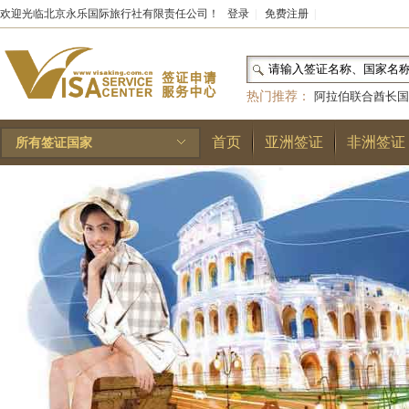
欢迎光临北京永乐国际旅行社有限责任公司！
登录
|
免费注册
|
热门推荐：
阿拉伯联合酋长国
和国
|
布基纳法索
|
巴勒斯坦
首页
亚洲签证
非洲签证
所有签证国家
林王国
|
安道尔公国
|