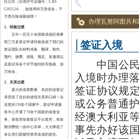
任公司（出境许可证编号：L-BJ-
GJ02124），旅游局80万质保金，千
万责任险保额保障！
办理瓦努阿图共和
2、经验过硬
五年一百五十余国家或地区领事
签证入境
馆三万多签证申请经验造就了我们的
签证团队在材料准备、翻译、制作、
预约、缴费、保险、预定、发邀请以
中国公民持
及面试等各个环节做到轻车熟路、游
刃有余。
入境时办理落
3、关系过硬
签证协议规定
庞大的送签数量、良好的送签记
录营造了良好的使馆关系和口碑！在
或公务普通护
送签的150多个国家中，签证申请服
务中心开通了70余个国家的保签业
经澳大利亚
务。保签意味着签证不出签所，有前
事先办好该
期消费统一由中心买单，大大降低了
各位亲们因被拒签而造成的损失。