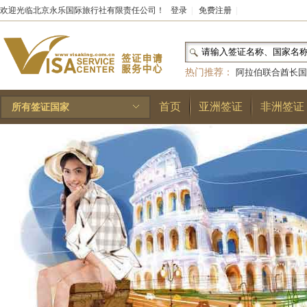
欢迎光临北京永乐国际旅行社有限责任公司！
登录
|
免费注册
|
热门推荐：
阿拉伯联合酋长国
和国
|
布基纳法索
|
巴勒斯坦
首页
亚洲签证
非洲签证
所有签证国家
林王国
|
安道尔公国
|