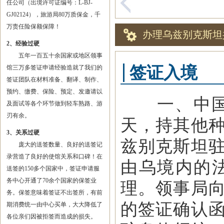
任公司（出境许可证编号：L-BJ-
GJ02124），旅游局80万质保金，千
万责任险保额保障！
办理乌兹别克斯坦
2、经验过硬
五年一百五十余国家或地区领事
签证入境
馆三万多签证申请经验造就了我们的
签证团队在材料准备、翻译、制作、
预约、缴费、保险、预定、发邀请以
一、中国公
及面试等各个环节做到轻车熟路、游
刃有余。
天，持其他
3、关系过硬
兹别克斯坦
庞大的送签数量、良好的送签记
录营造了良好的使馆关系和口碑！在
由乌境内的
送签的150多个国家中，签证申请服
务中心开通了70余个国家的保签业
理。领事局
务。保签意味着签证不出签所，有前
的签证确认
期消费统一由中心买单，大大降低了
各位亲们因被拒签而造成的损失。