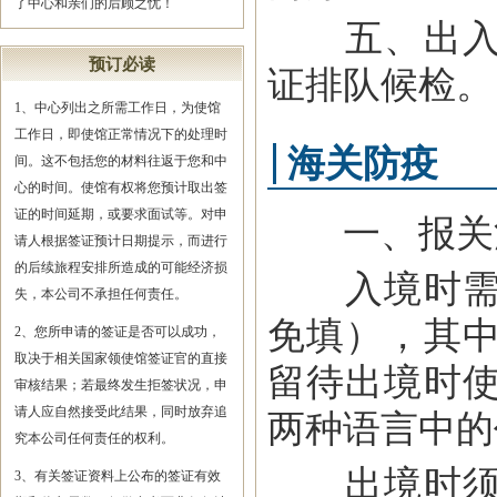
了中心和亲们的后顾之忧！
五、出入境
预订必读
证排队候检。
1、中心列出之所需工作日，为使馆
工作日，即使馆正常情况下的处理时
海关防疫
间。这不包括您的材料往返于您和中
心的时间。使馆有权将您预计取出签
证的时间延期，或要求面试等。对申
一、报关
请人根据签证预计日期提示，而进行
的后续旅程安排所造成的可能经济损
入境时需同
失，本公司不承担任何责任。
免填），其
2、您所申请的签证是否可以成功，
取决于相关国家领使馆签证官的直接
留待出境时
审核结果；若最终发生拒签状况，申
请人应自然接受此结果，同时放弃追
两种语言中的
究本公司任何责任的权利。
出境时须向
3、有关签证资料上公布的签证有效