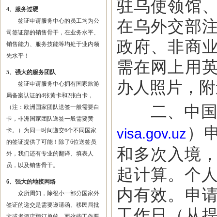
驻乌使领馆
4、服务过硬
在乌外交部
签证申请服务中心的员工均为公
司签证部的销售骨干，在业务水平、
政府、非商
销售能力、服务技能等均处于业内领
先水平！
需在网上用
5、强大的服务团队
办人照片，附
签证申请服务中心拥有国家旅游
局备案认证的4张黄卡和2张白卡，
二、中国公
（注：欧洲国家团队送签一般需要白
卡，非洲国家团队送签一般需要黄
）
visa.gov.uz
卡。）为同一时间递交6个不同国家
的签证提供了可能！除了6位送签员
和多次入境，
外，我们还有专业的翻译、填表人
员，以及销售骨干。
起计算。个人
6、强大的地接网络
内有效。申
众所周知，除很小一部分国家外
签证的递交是需要邀请函、移民局批
工作日（从
文或者酒店预订单的，而这些工作要