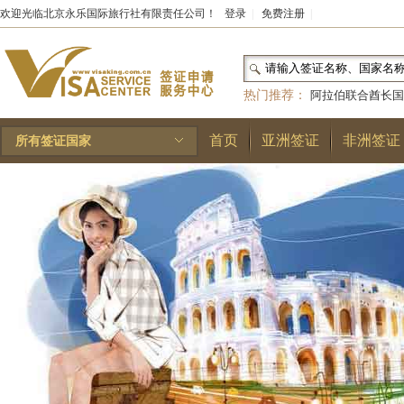
欢迎光临北京永乐国际旅行社有限责任公司！
登录
|
免费注册
|
热门推荐：
阿拉伯联合酋长国
和国
|
布基纳法索
|
巴勒斯坦
首页
亚洲签证
非洲签证
所有签证国家
林王国
|
安道尔公国
|