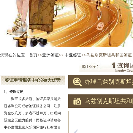
您现在的位置：
首页
>>
亚洲签证
>>
中亚签证
>>乌兹别克斯坦共和国签证
签证申请服务中心的8大优势
办理乌兹别克斯坦
1、资质过硬
淘宝很多旅游、签证卖家只是旅
乌兹别克斯坦共和
游咨询公司或者签证服务公司，注册
资金仅几万，多者不过10万，出现问
题完全无能力赔付！而签证申请服务
中心隶属北京永乐国际旅行社有限责