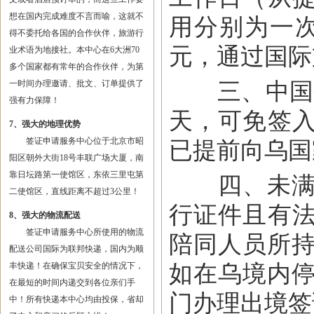
想在国内完成难度不言而喻，这就不
用分别为一次
得不委托给各国的合作伙伴，旅游行
元，通过国际
业术语为地接社。本中心在6大洲70
多个国家都有常年的合作伙伴，为第
三、中国公
一时间办理邀请、批文、订单提供了
强有力保障！
天，可免签
7、强大的地理优势
签证申请服务中心位于北京市昭
已提前向乌国
阳区朝外大街18号丰联广场大厦，南
靠日坛路第一使馆区，东依三里屯第
四、未满1
二使馆区，直线距离不超过3公里！
行证件且有
8、强大的物流配送
签证申请服务中心所使用的物流
陪同人员所持
配送公司国际为联邦快递，国内为顺
如在乌境内停
丰快递！在确保宝贝安全的情况下，
在最短的时间内递交到各位亲们手
门办理出境签
中！所有快递本中心均由投保，省却