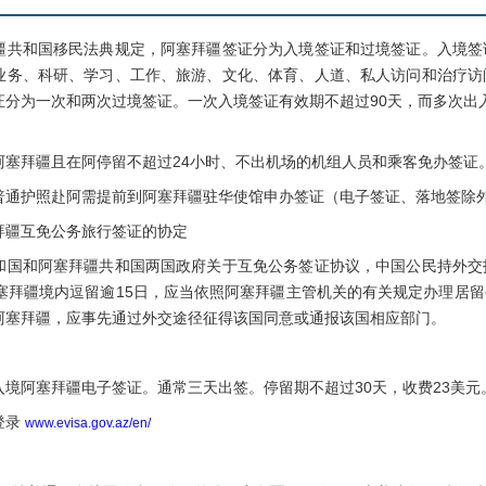
和国移民法典规定，阿塞拜疆签证分为入境签证和过境签证。入境签
业务、科研、学习、工作、旅游、文化、体育、人道、私人访问和治疗访
证分为一次和两次过境签证。一次入境签证有效期不超过90天，而多次出
拜疆且在阿停留不超过24小时、不出机场的机组人员和乘客免办签证
护照赴阿需提前到阿塞拜疆驻华使馆申办签证（电子签证、落地签除
疆互免公务旅行签证的协定
和阿塞拜疆共和国两国政府关于互免公务签证协议，中国公民持外交
阿塞拜疆境内逗留逾15日，应当依照阿塞拜疆主管机关的有关规定办理居
阿塞拜疆，应事先通过外交途径征得该国同意或通报该国相应部门。
阿塞拜疆电子签证。通常三天出签。停留期不超过30天，收费23美元。
登录
www.evisa.gov.az/en/