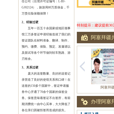
任公司（出境许可证编号：L-BJ-
GJ02124），旅游局80万质保金，千
万责任险保额保障！
2、经验过硬
特别提示：建议提前3
五年一百五十余国家或地区领事
馆三万多签证申请经验造就了我们的
阿塞拜疆
签证团队在材料准备、翻译、制作、
预约、缴费、保险、预定、发邀请以
及面试等各个环节做到轻车熟路、游
刃有余。
3、关系过硬
庞大的送签数量、良好的送签记
录营造了良好的使馆关系和口碑！在
送签的150多个国家中，签证申请服
阿塞拜
务中心开通了70余个国家的保签业
务。保签意味着签证不出签所，有前
办理阿塞
期消费统一由中心买单，大大降低了
各位亲们因被拒签而造成的损失。