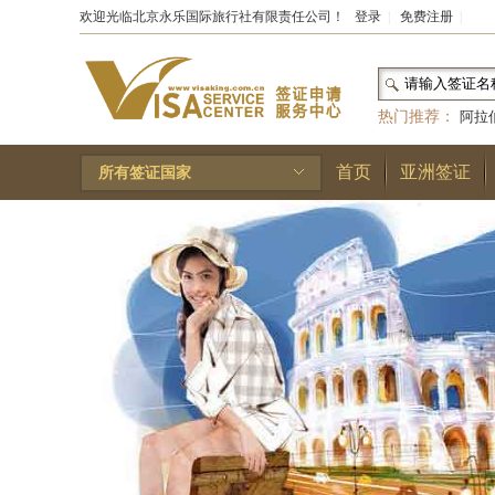
欢迎光临北京永乐国际旅行社有限责任公司！
登录
|
免费注册
|
热门推荐：
阿拉
和国
|
布基纳法索
首页
亚洲签证
所有签证国家
林王国
|
安道尔公