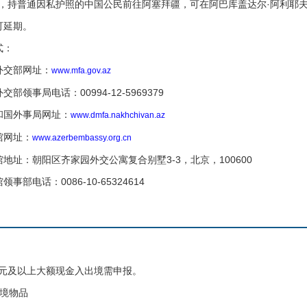
，持普通因私护照的中国公民前往阿塞拜疆，可在阿巴库盖达尔·阿利耶夫
延期。
式：
交部网址：
www.mfa.gov.az
事局电话：00994-12-5969379
国外事局网址：
www.dmfa.nakhchivan.az
网址：
www.azerbembassy.org.cn
：朝阳区齐家园外交公寓复合别墅3-3，北京，100600
电话：0086-10-65324614
：
美元及以上大额现金入出境需申报。
境物品