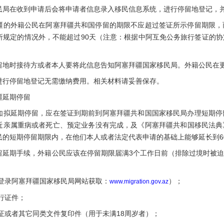
在收到申请后会将申请者信息录入移民信息系统，进行停留地登记，并
外籍公民在阿塞拜疆共和国停留的期限不应超过签证所示停留期限，
所规定的情况外，不能超过90天（注意：根据中阿互免公务旅行签证的
时接待方或者本人要将此信息告知阿塞拜疆国家移民局。外籍公民在更
停留地登记无需缴纳费用。相关材料请妥善保存。
延期停留
延期停留，应在签证到期前到阿塞拜疆共和国国家移民局办理短期停
近亲属重病或者死亡、预定业务没有完成，及《阿塞拜疆共和国移民法典》
民的短期停留期限内，在他们本人或者法定代表申请的基础上能够延长到6
期手续，外籍公民应该在停留期限届满3个工作日前（排除过境时被迫
录阿塞拜疆国家移民局网站获取：
）；
www.migration.gov.az
行证件；
或者其它同类文件复印件（用于未满18周岁者）；