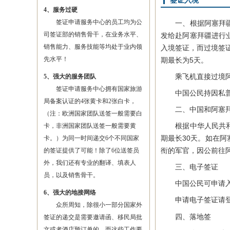
签证入境
4、服务过硬
签证申请服务中心的员工均为公
一、根据阿塞拜疆共
司签证部的销售骨干，在业务水平、
发给赴阿塞拜疆进行
销售能力、服务技能等均处于业内领
入境签证，而过境签
先水平！
期最长为5天。
乘飞机直接过境阿塞
5、强大的服务团队
签证申请服务中心拥有国家旅游
中国公民持因私普通
局备案认证的4张黄卡和2张白卡，
二、中国和阿塞拜
（注：欧洲国家团队送签一般需要白
根据中华人民共和国
卡，非洲国家团队送签一般需要黄
期最长30天。如在
卡。）为同一时间递交6个不同国家
衔的军官，因公前往
的签证提供了可能！除了6位送签员
外，我们还有专业的翻译、填表人
三、电子签证
员，以及销售骨干。
中国公民可申请入境
6、强大的地接网络
申请电子签证请
众所周知，除很小一部分国家外
四、落地签
签证的递交是需要邀请函、移民局批
文或者酒店预订单的，而这些工作要