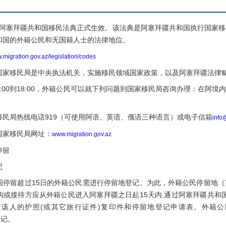
，阿塞拜疆共和国移民法典正式生效。该法典是阿塞拜疆共和国执行国家
和国的外籍公民和无国籍人士的法律地位。
migration.gov.az/legislation/codes
移民局是中央执法机关，实施移民领域国家政策，以及阿塞拜疆法律赋
00到18:00，外籍公民可以就下列问题到国家移民局咨询办理：在阿境
局热线电话919（可使用阿语、英语、俄语三种语言）或电子信箱
info
家移民局网址：
www.migration.gov.az
停留
记
留超过15日的外籍公民需进行停留地登记。为此，外籍公民停留地（
接待方应从外籍公民进入阿塞拜疆之日起15天内,通过阿塞拜疆共和国国家移民局网
交该人的护照(或其它旅行证件)复印件和停留地登记申请表。外籍
登记。