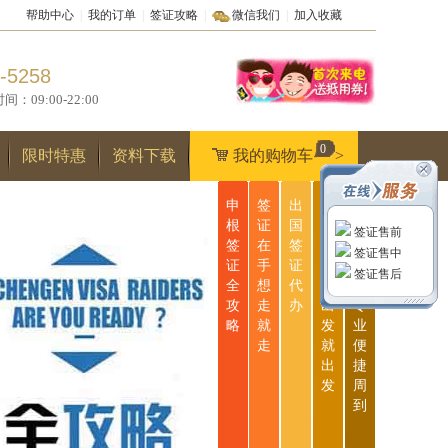
帮助中心
|
我的订单
|
签证攻略
|
微信我们
|
加入收藏
-5258
9:00-22:00
0
限时特惠
资料下载
我的购物车
>
申
签
出
无
一
根
证
国
忧
站
签证售前
签
在
签
签
式
签证售中
证
手
证
证
服
签证售后
全
想
代
说
务
攻
走
办
出
专
略
就
发
业
走
就
便
出
捷
发
周
到