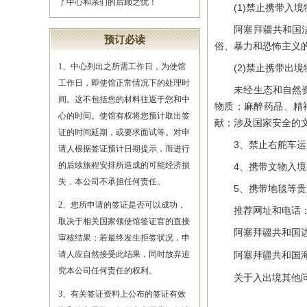
了中心和亲们的后顾之忧！
(1)禁止携带入境
阿塞拜疆共和国法律
预订必读
俗、暴力和恐怖主义
1、中心列出之所需工作日，为使馆
(2)禁止携带出境
工作日，即使馆正常情况下的处理时
未经生态和自然资源
间。这不包括您的材料往返于您和中
物质；麻醉药品、精
心的时间。使馆有权将您预计取出签
献；涉及国家安全的
证的时间延期，或要求面试等。对申
3、禁止右舵车运
请人根据签证预计日期提示，而进行
的后续旅程安排所造成的可能经济损
4、携带文物入境需
失，本公司不承担任何责任。
5、携带地毯等贵重
2、您所申请的签证是否可以成功，
推荐网址和电话
取决于相关国家领使馆签证官的直接
阿塞拜疆共和国边
审核结果；若最终发生拒签状况，申
请人应自然接受此结果，同时放弃追
阿塞拜疆共和国海
究本公司任何责任的权利。
关于入出境其他问题可
3、有关签证资料上公布的签证有效