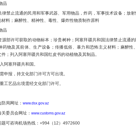
物品
禁止流通的民用和军事武器、军用物品，炸药，军事技术设备；放射
的材料；麻醉性、精神性、毒性、爆炸性物质制作原料
物品
部许可获取的动物标本；珍贵树种；阿塞拜疆共和国法律禁止流通的
神药物及其前体、生产设备；传播低俗、暴力和恐怖主义材料；麻醉性
文件；列入阿塞拜疆共和国红皮书的动植物及其制品。
入阿塞拜疆共和国。
申报，持文化部门许可方可出境。
工艺品出境需经文化部门许可。
：
防局网址：
www.dsx.gov.az
关委员会网址：
www.customs.gov.az
咨询机场热线：+994（12）4972600