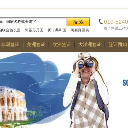
010-5240
预订热线工作时间：0
伯联合酋长国
|
阿曼苏丹国
|
贝宁共和国
|
阿塞拜疆共
|
巴勒斯坦国
|
阿尔巴尼亚共和国
|
多哥共和国
|
巴
非洲签证
美洲签证
欧洲签证
大洋洲签证
签证团购
国
|