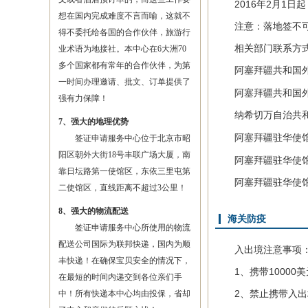
2016年2月1日起
想在国内完成难度不言而喻，这就不
注意：落地签不可
得不委托给各国的合作伙伴，旅游行
相关部门联系方
业术语为地接社。本中心在6大洲70
多个国家都有常年的合作伙伴，为第
阿塞拜疆共和国外
一时间办理邀请、批文、订单提供了
阿塞拜疆共和国外交部领
强有力保障！
纳希切万自治共和
7、强大的地理优势
阿塞拜疆驻华使馆
签证申请服务中心位于北京市昭
阳区朝外大街18号丰联广场大厦，南
阿塞拜疆驻华使馆地址
靠日坛路第一使馆区，东依三里屯第
阿塞拜疆驻华使馆领事部
二使馆区，直线距离不超过3公里！
8、强大的物流配送
海关防疫
签证申请服务中心所使用的物流
配送公司国际为联邦快递，国内为顺
入出境注意事项
丰快递！在确保宝贝安全的情况下，
1、携带10000
在最短的时间内递交到各位亲们手
2、禁止携带入出
中！所有快递本中心均由投保，省却