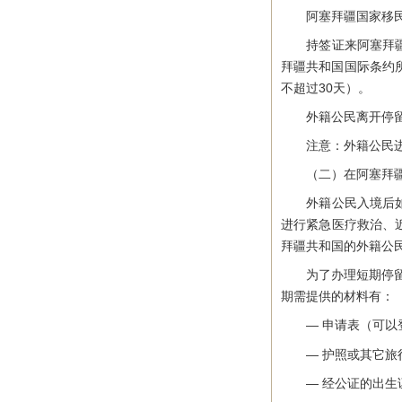
阿塞拜疆国家移民局
持签证来阿塞拜疆的
拜疆共和国国际条约
不超过30天）。
外籍公民离开停留地
注意：外籍公民进行
（二）在阿塞拜疆
外籍公民入境后如拟
进行紧急医疗救治、
拜疆共和国的外籍公
为了办理短期停留延
期需提供的材料有：
— 申请表（可以登
— 护照或其它旅
— 经公证的出生证