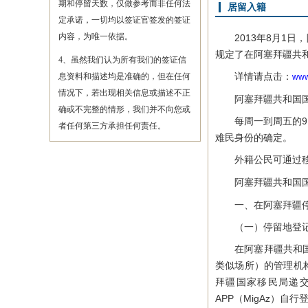
期和停留天数，仅做参考而非任何法
居留入籍
定承诺，一切均以签证官签发的签证
内容，为唯一依据。
2013年8月1日
规定了在阿塞拜疆共
4、虽然我们认为所有我们的签证信
详情请点击：
息资料和描述均是准确的，但在任何
www.
情况下，若出现相关信息或描述不正
阿塞拜疆共和国国家
确或不完整的情形，我们并不向您或
每周一到周五的9:
者任何第三方承担任何责任。
难民身份的确定。
外籍公民可通过移民
阿塞拜疆共和国国
一、在阿塞拜疆
（一）停留地登
在阿塞拜疆共和国停
类似场所）的管理机构或
拜疆国家移民局递
APP（MigAz）自行