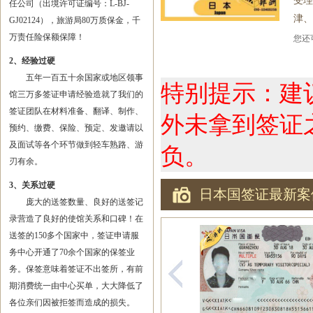
受理
任公司（出境许可证编号：L-BJ-
津、
GJ02124），旅游局80万质保金，千
万责任险保额保障！
您
2、经验过硬
五年一百五十余国家或地区领事
特别提示：建
馆三万多签证申请经验造就了我们的
签证团队在材料准备、翻译、制作、
外未拿到签证
预约、缴费、保险、预定、发邀请以
及面试等各个环节做到轻车熟路、游
负。
刃有余。
3、关系过硬
日本国签证最新案
庞大的送签数量、良好的送签记
录营造了良好的使馆关系和口碑！在
送签的150多个国家中，签证申请服
务中心开通了70余个国家的保签业
务。保签意味着签证不出签所，有前
期消费统一由中心买单，大大降低了
各位亲们因被拒签而造成的损失。