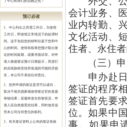
外交、公用
了中心和亲们的后顾之忧！
会计业务、
预订必读
业内转勤、
1、中心列出之所需工作日，为使馆
文化活动、
工作日，即使馆正常情况下的处理时
间。这不包括您的材料往返于您和中
住者、永住者
心的时间。使馆有权将您预计取出签
证的时间延期，或要求面试等。对申
（三）申
请人根据签证预计日期提示，而进行
的后续旅程安排所造成的可能经济损
申办赴日签
失，本公司不承担任何责任。
2、您所申请的签证是否可以成功，
签证的程序
取决于相关国家领使馆签证官的直接
签证首先要
审核结果；若最终发生拒签状况，申
请人应自然接受此结果，同时放弃追
位。如果中
究本公司任何责任的权利。
事。如果申
3、有关签证资料上公布的签证有效