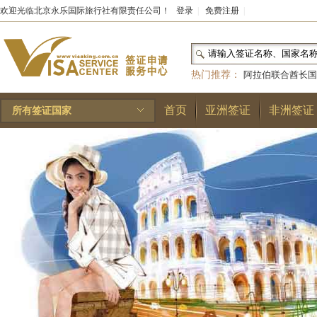
欢迎光临北京永乐国际旅行社有限责任公司！
登录
|
免费注册
|
热门推荐：
阿拉伯联合酋长国
和国
|
布基纳法索
|
巴勒斯坦
首页
亚洲签证
非洲签证
所有签证国家
林王国
|
安道尔公国
|