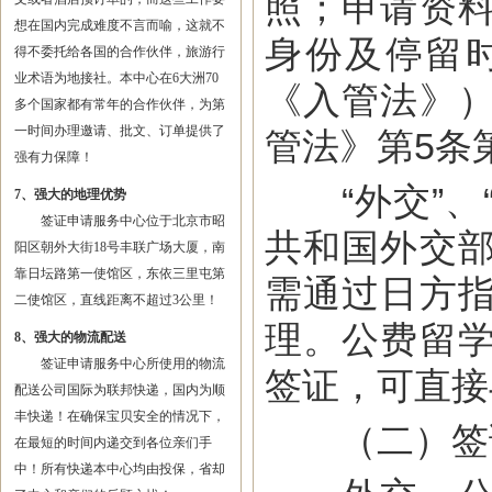
照；申请资
想在国内完成难度不言而喻，这就不
身份及停留
得不委托给各国的合作伙伴，旅游行
业术语为地接社。本中心在6大洲70
《入管法》
多个国家都有常年的合作伙伴，为第
一时间办理邀请、批文、订单提供了
管法》第5条
强有力保障！
“外交”、“
7、强大的地理优势
签证申请服务中心位于北京市昭
共和国外交
阳区朝外大街18号丰联广场大厦，南
靠日坛路第一使馆区，东依三里屯第
需通过日方
二使馆区，直线距离不超过3公里！
理。公费留
8、强大的物流配送
签证申请服务中心所使用的物流
签证，可直接
配送公司国际为联邦快递，国内为顺
丰快递！在确保宝贝安全的情况下，
（二）签
在最短的时间内递交到各位亲们手
中！所有快递本中心均由投保，省却