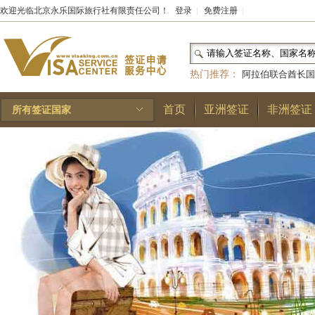
欢迎光临北京永乐国际旅行社有限责任公司！
登录
|
免费注册
|
热门推荐：
阿拉伯联合酋长国
和国
|
布基纳法索
|
巴勒斯坦
首页
亚洲签证
非洲签证
所有签证国家
林王国
|
安道尔公国
|