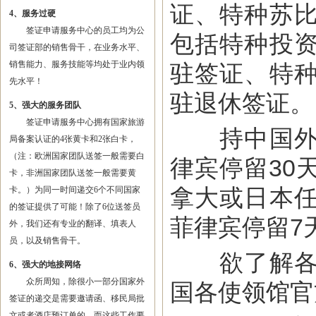
证、特种苏
4、服务过硬
签证申请服务中心的员工均为公
包括特种投
司签证部的销售骨干，在业务水平、
销售能力、服务技能等均处于业内领
驻签证、特
先水平！
驻退休签证。
5、强大的服务团队
签证申请服务中心拥有国家旅游
持中国外交
局备案认证的4张黄卡和2张白卡，
（注：欧洲国家团队送签一般需要白
律宾停留30
卡，非洲国家团队送签一般需要黄
拿大或日本
卡。）为同一时间递交6个不同国家
的签证提供了可能！除了6位送签员
菲律宾停留7
外，我们还有专业的翻译、填表人
员，以及销售骨干。
欲了解各种
6、强大的地接网络
众所周知，除很小一部分国家外
国各使领馆官
签证的递交是需要邀请函、移民局批
文或者酒店预订单的，而这些工作要