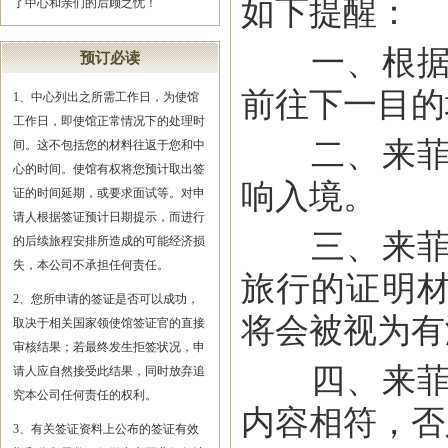
如下提醒：
了中心和亲们的后顾之忧！
一、根据惯
预订必读
前往下一目的
1、中心列出之所需工作日，为使馆
工作日，即使馆正常情况下的处理时
二、来菲旅
间。这不包括您的材料往返于您和中
心的时间。使馆有权将您预计取出签
响入境。
证的时间延期，或要求面试等。对申
请人根据签证预计日期提示，而进行
三、来菲自
的后续旅程安排所造成的可能经济损
失，本公司不承担任何责任。
旅行的证明
2、您所申请的签证是否可以成功，
将会被视为有
取决于相关国家领使馆签证官的直接
审核结果；若最终发生拒签状况，申
四、来菲旅
请人应自然接受此结果，同时放弃追
究本公司任何责任的权利。
内容相符，否
3、有关签证资料上公布的签证有效