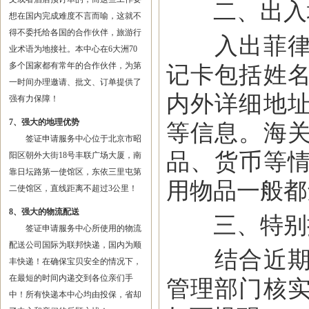
二、出入
想在国内完成难度不言而喻，这就不
得不委托给各国的合作伙伴，旅游行
入出菲律宾
业术语为地接社。本中心在6大洲70
多个国家都有常年的合作伙伴，为第
记卡包括姓
一时间办理邀请、批文、订单提供了
内外详细地
强有力保障！
7、强大的地理优势
等信息。海
签证申请服务中心位于北京市昭
品、货币等
阳区朝外大街18号丰联广场大厦，南
靠日坛路第一使馆区，东依三里屯第
用物品一般都
二使馆区，直线距离不超过3公里！
8、强大的物流配送
三、特别
签证申请服务中心所使用的物流
配送公司国际为联邦快递，国内为顺
结合近期我
丰快递！在确保宝贝安全的情况下，
在最短的时间内递交到各位亲们手
管理部门核
中！所有快递本中心均由投保，省却