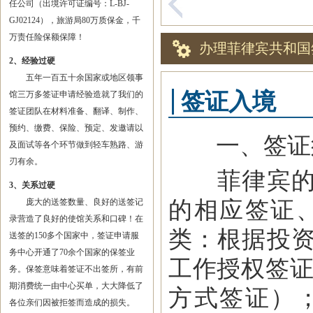
任公司（出境许可证编号：L-BJ-
GJ02124），旅游局80万质保金，千
万责任险保额保障！
办理菲律宾共和国
2、经验过硬
五年一百五十余国家或地区领事
签证入境
馆三万多签证申请经验造就了我们的
签证团队在材料准备、翻译、制作、
预约、缴费、保险、预定、发邀请以
一、签证
及面试等各个环节做到轻车熟路、游
刃有余。
菲律宾的签
3、关系过硬
的相应签证
庞大的送签数量、良好的送签记
录营造了良好的使馆关系和口碑！在
类：根据投
送签的150多个国家中，签证申请服
务中心开通了70余个国家的保签业
工作授权签证
务。保签意味着签证不出签所，有前
期消费统一由中心买单，大大降低了
方式签证）
各位亲们因被拒签而造成的损失。