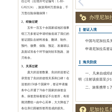
任公司（出境许可证编号：L-BJ-
GJ02124），旅游局80万质保金，千
万责任险保额保障！
办理尼加
2、经验过硬
五年一百五十余国家或地区领事
签证入境
馆三万多签证申请经验造就了我们的
签证团队在材料准备、翻译、制作、
中国与尼加拉瓜无外
预约、缴费、保险、预定、发邀请以
申请尼加拉瓜签证相
及面试等各个环节做到轻车熟路、游
刃有余。
海关防疫
3、关系过硬
庞大的送签数量、良好的送签记
一、凡来自或经由玻
录营造了良好的使馆关系和口碑！在
明（注射该疫苗至少
送签的150多个国家中，签证申请服
二、旅客携带１万
务中心开通了70余个国家的保签业
务。保签意味着签证不出签所，有前
期消费统一由中心买单，大大降低了
各位亲们因被拒签而造成的损失。
尼加拉瓜