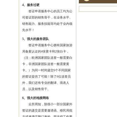
4、服务过硬
签证申请服务中心的员工均为公
司签证部的销售骨干，在业务水平、
销售能力、服务技能等均处于业内领
先水平！
5、强大的服务团队
签证申请服务中心拥有国家旅游
局备案认证的4张黄卡和2张白卡，
（注：欧洲国家团队送签一般需要白
卡，非洲国家团队送签一般需要黄
卡。）为同一时间递交6个不同国家
的签证提供了可能！除了6位送签员
外，我们还有专业的翻译、填表人
员，以及销售骨干。
6、强大的地接网络
众所周知，除很小一部分国家外
签证的递交是需要邀请函、移民局批
文或者酒店预订单的，而这些工作要