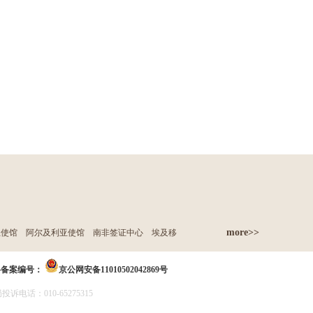
more>>
亚使馆
阿尔及利亚使馆
南非签证中心
埃及移
络备案编号：
京公网安备11010502042869号
诉电话：010-65275315