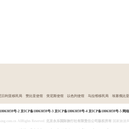
尼日利亚移民局
赞比亚使馆
突尼斯使馆
以色列使馆
马拉维移民局
埃塞俄比
8063059号-2
京ICP备18063059号-3
京ICP备18063059号-4
京ICP备18063059号-5
网
ing.com.cn. AllRights Reserved.
北京永乐国际旅行社有限责任公司版权所有
国家旅游局投