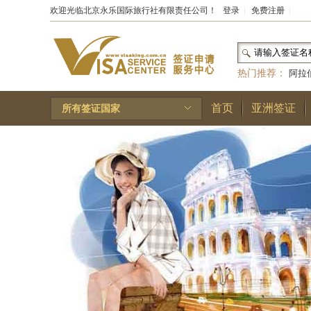
欢迎光临北京永乐国际旅行社有限责任公司！
登录
|
免费注册
|
热门推荐：
阿拉
和国
|
布基纳法索
首页
亚洲签证
所有签证国家
林王国
|
安道尔公