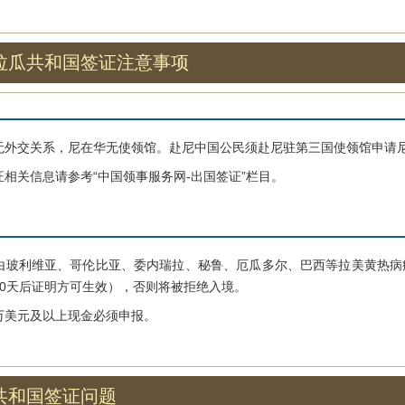
拉瓜共和国签证注意事项
交关系，尼在华无使领馆。赴尼中国公民须赴尼驻第三国使领馆申请尼
关信息请参考“中国领事服务网-出国签证”栏目。
利维亚、哥伦比亚、委内瑞拉、秘鲁、厄瓜多尔、巴西等拉美黄热病
10天后证明方可生效），否则将被拒绝入境。
美元及以上现金必须申报。
共和国签证问题