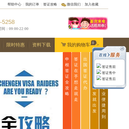
帮助中心
|
我的订单
|
签证攻略
|
微信我们
|
加入收藏
-5258
9:00-22:00
0
限时特惠
资料下载
我的购物车
>
申
签
出
无
一
根
证
国
忧
站
签证售前
签
在
签
签
式
签证售中
证
手
证
证
服
签证售后
全
想
代
说
务
攻
走
办
出
专
略
就
发
业
走
就
便
出
捷
发
周
到