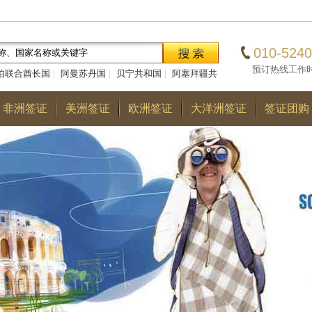
010-5240
预订热线工作时间：0
伯联合酋长国
|
阿曼苏丹国
|
贝宁共和国
|
阿塞拜疆共
|
巴勒斯坦国
|
阿尔巴尼亚共和国
|
多哥共和国
|
巴
非洲签证
美洲签证
欧洲签证
大洋洲签证
签证团购
国
|