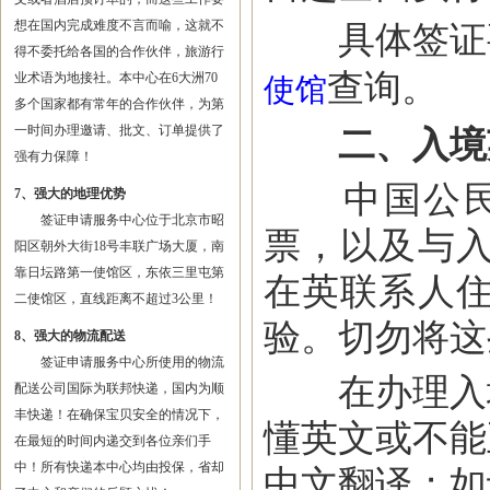
想在国内完成难度不言而喻，这就不
具体签证要
得不委托给各国的合作伙伴，旅游行
查询。
业术语为地接社。本中心在6大洲70
使馆
多个国家都有常年的合作伙伴，为第
一时间办理邀请、批文、订单提供了
二、入境
强有力保障！
中国公民入
7、强大的地理优势
签证申请服务中心位于北京市昭
票，以及与
阳区朝外大街18号丰联广场大厦，南
靠日坛路第一使馆区，东依三里屯第
在英联系人
二使馆区，直线距离不超过3公里！
验。切勿将这
8、强大的物流配送
签证申请服务中心所使用的物流
在办理入境
配送公司国际为联邦快递，国内为顺
丰快递！在确保宝贝安全的情况下，
懂英文或不能
在最短的时间内递交到各位亲们手
中！所有快递本中心均由投保，省却
中文翻译；如