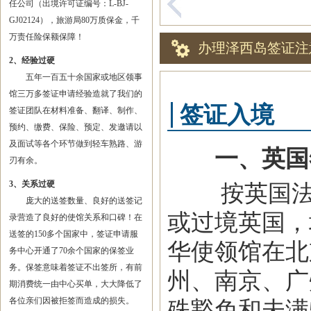
任公司（出境许可证编号：L-BJ-
GJ02124），旅游局80万质保金，千
万责任险保额保障！
办理泽西岛签证注
2、经验过硬
五年一百五十余国家或地区领事
馆三万多签证申请经验造就了我们的
签证入境
签证团队在材料准备、翻译、制作、
预约、缴费、保险、预定、发邀请以
及面试等各个环节做到轻车熟路、游
一、英国
刃有余。
3、关系过硬
按英国法律
庞大的送签数量、良好的送签记
或过境英国，
录营造了良好的使馆关系和口碑！在
送签的150多个国家中，签证申请服
华使领馆在北
务中心开通了70余个国家的保签业
务。保签意味着签证不出签所，有前
州、南京、广
期消费统一由中心买单，大大降低了
各位亲们因被拒签而造成的损失。
殊豁免和未满