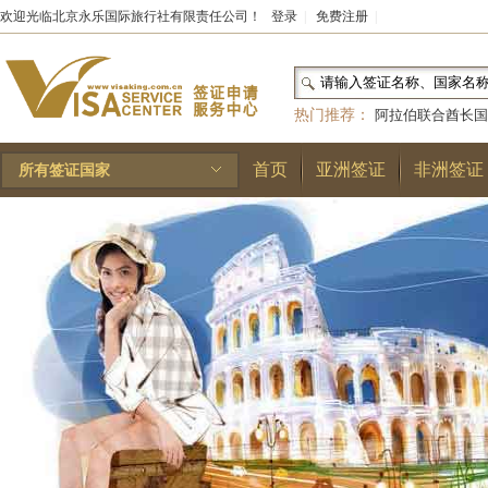
欢迎光临北京永乐国际旅行社有限责任公司！
登录
|
免费注册
|
热门推荐：
阿拉伯联合酋长国
和国
|
布基纳法索
|
巴勒斯坦
首页
亚洲签证
非洲签证
所有签证国家
林王国
|
安道尔公国
|