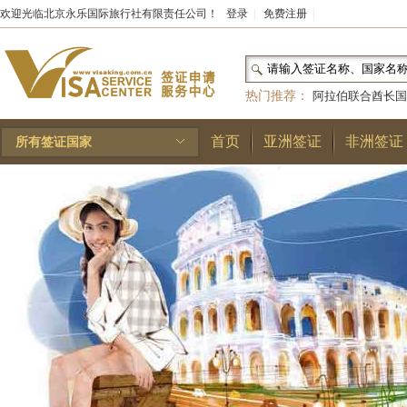
欢迎光临北京永乐国际旅行社有限责任公司！
登录
|
免费注册
|
热门推荐：
阿拉伯联合酋长国
和国
|
布基纳法索
|
巴勒斯坦
首页
亚洲签证
非洲签证
所有签证国家
林王国
|
安道尔公国
|