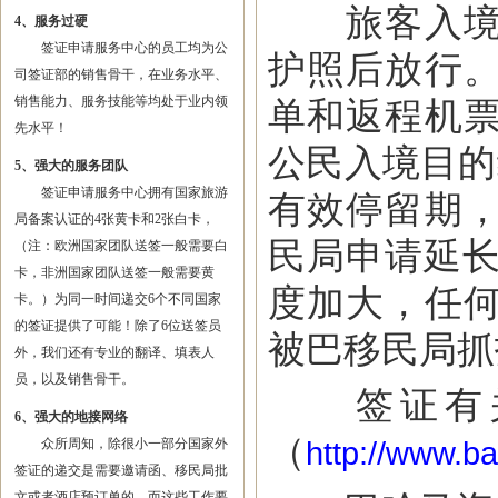
旅客入境巴
4、服务过硬
签证申请服务中心的员工均为公
护照后放行
司签证部的销售骨干，在业务水平、
销售能力、服务技能等均处于业内领
单和返程机
先水平！
公民入境目的
5、强大的服务团队
签证申请服务中心拥有国家旅游
有效停留期
局备案认证的4张黄卡和2张白卡，
民局申请延长
（注：欧洲国家团队送签一般需要白
卡，非洲国家团队送签一般需要黄
度加大，任
卡。）为同一时间递交6个不同国家
的签证提供了可能！除了6位送签员
被巴移民局抓
外，我们还有专业的翻译、填表人
员，以及销售骨干。
签证有关
6、强大的地接网络
（
众所周知，除很小一部分国家外
http://www.b
签证的递交是需要邀请函、移民局批
文或者酒店预订单的，而这些工作要