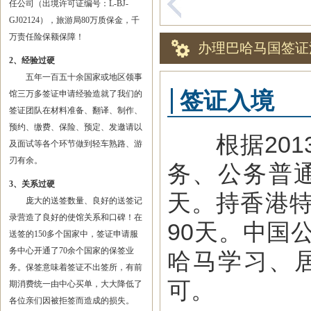
任公司（出境许可证编号：L-BJ-
GJ02124），旅游局80万质保金，千
万责任险保额保障！
办理巴哈马国签证
2、经验过硬
五年一百五十余国家或地区领事
签证入境
馆三万多签证申请经验造就了我们的
签证团队在材料准备、翻译、制作、
预约、缴费、保险、预定、发邀请以
根据201
及面试等各个环节做到轻车熟路、游
刃有余。
务、公务普
3、关系过硬
天。持香港
庞大的送签数量、良好的送签记
录营造了良好的使馆关系和口碑！在
90天。中国
送签的150多个国家中，签证申请服
务中心开通了70余个国家的保签业
哈马学习、
务。保签意味着签证不出签所，有前
可。
期消费统一由中心买单，大大降低了
各位亲们因被拒签而造成的损失。