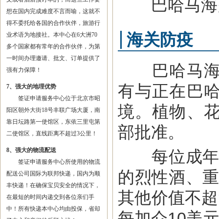
巴哈马海关
想在国内完成难度不言而喻，这就不
得不委托给各国的合作伙伴，旅游行
海关防疫
业术语为地接社。本中心在6大洲70
多个国家都有常年的合作伙伴，为第
一时间办理邀请、批文、订单提供了
巴哈马海关
强有力保障！
有与正在巴
7、强大的地理优势
签证申请服务中心位于北京市昭
境。植物、
阳区朝外大街18号丰联广场大厦，南
靠日坛路第一使馆区，东依三里屯第
部批准。
二使馆区，直线距离不超过3公里！
8、强大的物流配送
每位成年旅客
签证申请服务中心所使用的物流
的烈性酒、重
配送公司国际为联邦快递，国内为顺
丰快递！在确保宝贝安全的情况下，
其他价值不超
在最短的时间内递交到各位亲们手
中！所有快递本中心均由投保，省却
每加仑10美