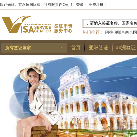
欢迎光临北京永乐国际旅行社有限责任公司！
登录
|
免费注册
|
热门推荐：
阿拉伯联合酋长国
和国
|
布基纳法索
|
巴勒斯坦
首页
亚洲签证
非洲签证
所有签证国家
林王国
|
安道尔公国
|