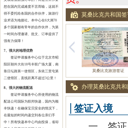
想在国内完成难度不言而喻，这就不
得不委托给各国的合作伙伴，旅游行
莫桑比克共和国签
业术语为地接社。本中心在6大洲70
多个国家都有常年的合作伙伴，为第
一时间办理邀请、批文、订单提供了
强有力保障！
7、强大的地理优势
签证申请服务中心位于北京市昭
阳区朝外大街18号丰联广场大厦，南
莫桑比克旅游签证
靠日坛路第一使馆区，东依三里屯第
二使馆区，直线距离不超过3公里！
办理莫桑比克共和
8、强大的物流配送
签证申请服务中心所使用的物流
配送公司国际为联邦快递，国内为顺
签证入境
丰快递！在确保宝贝安全的情况下，
在最短的时间内递交到各位亲们手
中！所有快递本中心均由投保，省却
一、签证