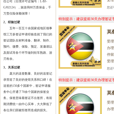
受理
任公司（出境许可证编号：L-BJ-
GJ02124），旅游局80万质保金，千
您
万责任险保额保障！
特别提示：建议提前30天办理签
2、经验过硬
五年一百五十余国家或地区领事
莫
馆三万多签证申请经验造就了我们的
签证团队在材料准备、翻译、制作、
受理
预约、缴费、保险、预定、发邀请以
办理
及面试等各个环节做到轻车熟路、游
停留
刃有余。
受理
3、关系过硬
您
庞大的送签数量、良好的送签记
录营造了良好的使馆关系和口碑！在
特别提示：建议提前30天办理签
送签的150多个国家中，签证申请服
务中心开通了70余个国家的保签业
莫
务。保签意味着签证不出签所，有前
受理
期消费统一由中心买单，大大降低了
办理
各位亲们因被拒签而造成的损失。