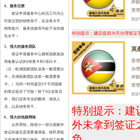
停留
4、服务过硬
受理
签证申请服务中心的员工均为公
您
司签证部的销售骨干，在业务水平、
销售能力、服务技能等均处于业内领
特别提示：建议提前30天办理签
先水平！
5、强大的服务团队
莫
签证申请服务中心拥有国家旅游
受理
局备案认证的4张黄卡和2张白卡，
办理
（注：欧洲国家团队送签一般需要白
卡，非洲国家团队送签一般需要黄
停留
卡。）为同一时间递交6个不同国家
受理
的签证提供了可能！除了6位送签员
您
外，我们还有专业的翻译、填表人
员，以及销售骨干。
特别提示：建
6、强大的地接网络
外未拿到签证
众所周知，除很小一部分国家外
签证的递交是需要邀请函、移民局批
负。
文或者酒店预订单的，而这些工作要