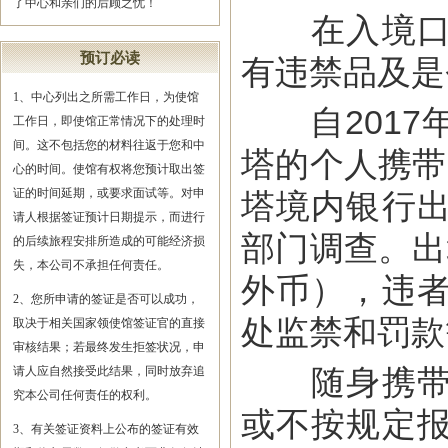
了中心和亲们的后顾之忧！
在入境口岸
预订必读
有违禁品及是
1、中心列出之所需工作日，为使馆
自2017年
工作日，即使馆正常情况下的处理时
间。这不包括您的材料往返于您和中
塔的个人携带
心的时间。使馆有权将您预计取出签
证的时间延期，或要求面试等。对申
塔境内银行
请人根据签证预计日期提示，而进行
部门调查。出
的后续旅程安排所造成的可能经济损
失，本公司不承担任何责任。
外币），违
2、您所申请的签证是否可以成功，
处监禁和罚款
取决于相关国家领使馆签证官的直接
审核结果；若最终发生拒签状况，申
随身携带物
请人应自然接受此结果，同时放弃追
究本公司任何责任的权利。
或不按规定
3、有关签证资料上公布的签证有效