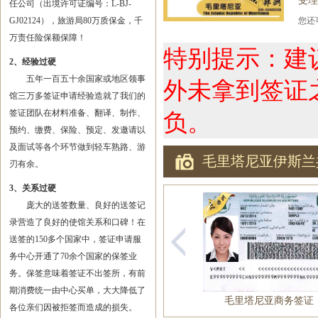
受理
任公司（出境许可证编号：L-BJ-
GJ02124），旅游局80万质保金，千
您
万责任险保额保障！
特别提示：建
2、经验过硬
五年一百五十余国家或地区领事
外未拿到签证
馆三万多签证申请经验造就了我们的
签证团队在材料准备、翻译、制作、
负。
预约、缴费、保险、预定、发邀请以
及面试等各个环节做到轻车熟路、游
毛里塔尼亚伊斯兰
刃有余。
3、关系过硬
庞大的送签数量、良好的送签记
录营造了良好的使馆关系和口碑！在
送签的150多个国家中，签证申请服
务中心开通了70余个国家的保签业
务。保签意味着签证不出签所，有前
期消费统一由中心买单，大大降低了
毛里塔尼亚商务签证
各位亲们因被拒签而造成的损失。