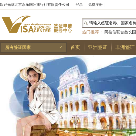
欢迎光临北京永乐国际旅行社有限责任公司！
登录
|
免费注册
|
热门推荐：
阿拉伯联合酋长国
和国
|
布基纳法索
|
巴勒斯坦
首页
亚洲签证
非洲签证
所有签证国家
林王国
|
安道尔公国
|