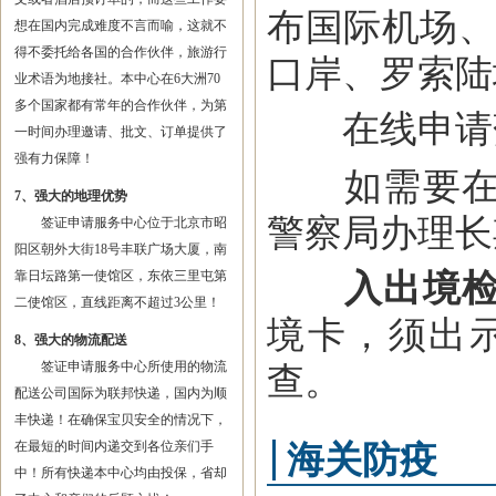
布国际机场、
想在国内完成难度不言而喻，这就不
得不委托给各国的合作伙伴，旅游行
口岸、罗索陆地
业术语为地接社。本中心在6大洲70
多个国家都有常年的合作伙伴，为第
在线申请
一时间办理邀请、批文、订单提供了
强有力保障！
如需要在毛
7、强大的地理优势
警察局办理长
签证申请服务中心位于北京市昭
阳区朝外大街18号丰联广场大厦，南
入出境
靠日坛路第一使馆区，东依三里屯第
二使馆区，直线距离不超过3公里！
境卡，须出
8、强大的物流配送
签证申请服务中心所使用的物流
查。
配送公司国际为联邦快递，国内为顺
丰快递！在确保宝贝安全的情况下，
在最短的时间内递交到各位亲们手
海关防疫
中！所有快递本中心均由投保，省却