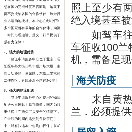
照上至少有
想在国内完成难度不言而喻，这就不
得不委托给各国的合作伙伴，旅游行
绝入境甚至被
业术语为地接社。本中心在6大洲70
多个国家都有常年的合作伙伴，为第
如驾车往访
一时间办理邀请、批文、订单提供了
强有力保障！
车征收100
7、强大的地理优势
机，需备足现
签证申请服务中心位于北京市昭
阳区朝外大街18号丰联广场大厦，南
靠日坛路第一使馆区，东依三里屯第
海关防疫
二使馆区，直线距离不超过3公里！
8、强大的物流配送
来自黄热病
签证申请服务中心所使用的物流
配送公司国际为联邦快递，国内为顺
兰，必须提供
丰快递！在确保宝贝安全的情况下，
在最短的时间内递交到各位亲们手
中！所有快递本中心均由投保，省却