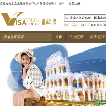
欢迎光临北京永乐国际旅行社有限责任公司！
登录
|
免费注册
|
热门推荐：
阿拉伯联合酋长国
和国
|
布基纳法索
|
巴勒斯坦
首页
亚洲签证
非洲签证
所有签证国家
林王国
|
安道尔公国
|