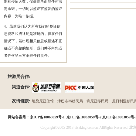
期和停留天数，仅做参考而非任何法
定承诺，一切均以签证官签发的签证
内容，为唯一依据。
4、虽然我们认为所有我们的签证信
息资料和描述均是准确的，但在任何
情况下，若出现相关信息或描述不正
确或不完整的情形，我们并不向您或
者任何第三方承担任何责任。
旅游局合作:
渠道合作:
友情链接:
坦桑尼亚使馆
津巴布韦移民局
肯尼亚移民局
尼日利亚移民
民局
网站备案号：
京ICP备18063059号-1
京ICP备18063059号-2
京ICP备18063059号-
Copyright©2005-2018 visaking.com.cn. AllRights Reserved.
北