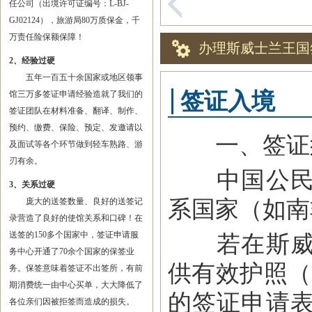
任公司（出境许可证编号：L-BJ-
GJ02124），旅游局80万质保金，千
万责任险保额保障！
办理斯威士兰王国
2、经验过硬
五年一百五十余国家或地区领事
签证入境
馆三万多签证申请经验造就了我们的
签证团队在材料准备、翻译、制作、
预约、缴费、保险、预定、发邀请以
一、签证
及面试等各个环节做到轻车熟路、游
刃有余。
中国公民赴
3、关系过硬
系国家（如南
庞大的送签数量、良好的送签记
录营造了良好的使馆关系和口碑！在
送签的150多个国家中，签证申请服
若在斯威士
务中心开通了70余个国家的保签业
供有效护照（
务。保签意味着签证不出签所，有前
期消费统一由中心买单，大大降低了
的签证申请
各位亲们因被拒签而造成的损失。