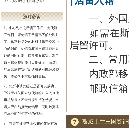
居留入籍
了中心和亲们的后顾之忧！
一、外国人
预订必读
1、中心列出之所需工作日，为使馆
如需在斯威
工作日，即使馆正常情况下的处理时
居留许可。
间。这不包括您的材料往返于您和中
心的时间。使馆有权将您预计取出签
证的时间延期，或要求面试等。对申
二、常用
请人根据签证预计日期提示，而进行
的后续旅程安排所造成的可能经济损
内政部移民部门
失，本公司不承担任何责任。
邮政信箱：PO 
2、您所申请的签证是否可以成功，
取决于相关国家领使馆签证官的直接
审核结果；若最终发生拒签状况，申
请人应自然接受此结果，同时放弃追
究本公司任何责任的权利。
斯威士兰王国签证
3、有关签证资料上公布的签证有效