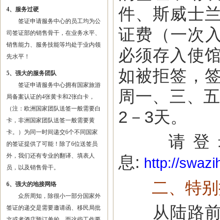
件、斯威士
4、服务过硬
签证申请服务中心的员工均为公
证费（一次入
司签证部的销售骨干，在业务水平、
销售能力、服务技能等均处于业内领
必须存入使
先水平！
如被拒签，
5、强大的服务团队
签证申请服务中心拥有国家旅游
周一、三、五
局备案认证的4张黄卡和2张白卡，
（注：欧洲国家团队送签一般需要白
2－3天。
卡，非洲国家团队送签一般需要黄
卡。）为同一时间递交6个不同国家
请登录
的签证提供了可能！除了6位送签员
外，我们还有专业的翻译、填表人
息:
http://swaz
员，以及销售骨干。
二、特别
6、强大的地接网络
众所周知，除很小一部分国家外
从陆路前往
签证的递交是需要邀请函、移民局批
文或者酒店预订单的，而这些工作要