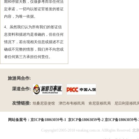
期和停留天数，仅做参考而非任何法
定承诺，一切均以签证官签发的签证
内容，为唯一依据。
4、虽然我们认为所有我们的签证信
息资料和描述均是准确的，但在任何
情况下，若出现相关信息或描述不正
确或不完整的情形，我们并不向您或
者任何第三方承担任何责任。
旅游局合作:
渠道合作:
友情链接:
坦桑尼亚使馆
津巴布韦移民局
肯尼亚移民局
尼日利亚移民
民局
网站备案号：
京ICP备18063059号-1
京ICP备18063059号-2
京ICP备18063059号-
Copyright©2005-2018 visaking.com.cn. AllRights Reserved.
北