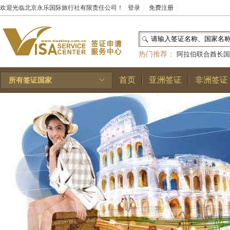
欢迎光临北京永乐国际旅行社有限责任公司！
登录
|
免费注册
|
热门推荐：
阿拉伯联合酋长国
和国
|
布基纳法索
|
巴勒斯坦
首页
亚洲签证
非洲签证
所有签证国家
林王国
|
安道尔公国
|