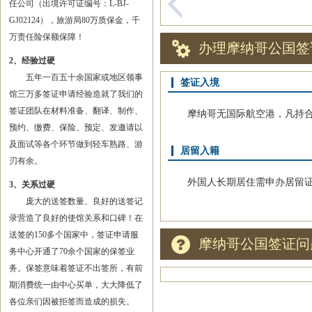
任公司（出境许可证编号：L-BJ-
GJ02124），旅游局80万质保金，千
万责任险保额保障！
办理摩纳哥公国签
2、经验过硬
五年一百五十余国家或地区领事
签证入境
馆三万多签证申请经验造就了我们的
签证团队在材料准备、翻译、制作、
摩纳哥无国际航空港，凡持合
预约、缴费、保险、预定、发邀请以
及面试等各个环节做到轻车熟路、游
居留入籍
刃有余。
外国人长期居住需申办居留证
3、关系过硬
庞大的送签数量、良好的送签记
录营造了良好的使馆关系和口碑！在
送签的150多个国家中，签证申请服
摩纳哥公国签证问
务中心开通了70余个国家的保签业
务。保签意味着签证不出签所，有前
期消费统一由中心买单，大大降低了
各位亲们因被拒签而造成的损失。