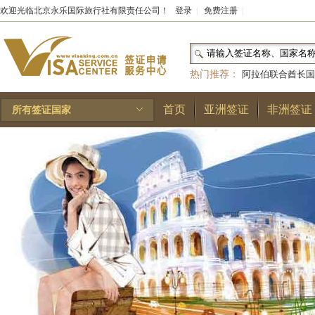
欢迎光临北京永乐国际旅行社有限责任公司！
登录
|
免费注册
|
热门推荐：
阿拉伯联合酋长国
和国
|
布基纳法索
|
巴勒斯坦
首页
亚洲签证
非洲签证
所有签证国家
林王国
|
安道尔公国
|