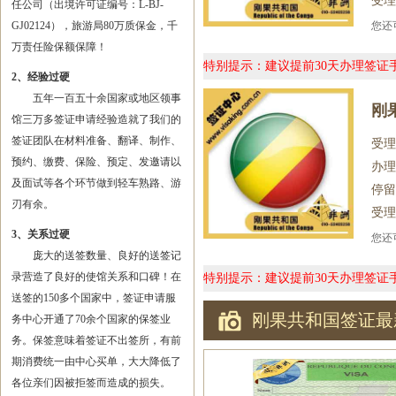
受理
任公司（出境许可证编号：L-BJ-
GJ02124），旅游局80万质保金，千
您
万责任险保额保障！
特别提示：建议提前30天办理签
2、经验过硬
五年一百五十余国家或地区领事
刚
馆三万多签证申请经验造就了我们的
签证团队在材料准备、翻译、制作、
受理
预约、缴费、保险、预定、发邀请以
办理
及面试等各个环节做到轻车熟路、游
停留
刃有余。
受理
3、关系过硬
您
庞大的送签数量、良好的送签记
录营造了良好的使馆关系和口碑！在
特别提示：建议提前30天办理签
送签的150多个国家中，签证申请服
刚果共和国签证最
务中心开通了70余个国家的保签业
务。保签意味着签证不出签所，有前
期消费统一由中心买单，大大降低了
各位亲们因被拒签而造成的损失。