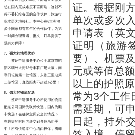
证。根据刚方
想在国内完成难度不言而喻，这就不
得不委托给各国的合作伙伴，旅游行
单次或多次
业术语为地接社。本中心在6大洲70
多个国家都有常年的合作伙伴，为第
申请表（英
一时间办理邀请、批文、订单提供了
证明（旅游
强有力保障！
7、强大的地理优势
要）、机票及
签证申请服务中心位于北京市昭
元或等值总额
阳区朝外大街18号丰联广场大厦，南
靠日坛路第一使馆区，东依三里屯第
以上的护照原
二使馆区，直线距离不超过3公里！
8、强大的物流配送
常为3个工作
签证申请服务中心所使用的物流
需延期，可申
配送公司国际为联邦快递，国内为顺
丰快递！在确保宝贝安全的情况下，
日起，持外
在最短的时间内递交到各位亲们手
中！所有快递本中心均由投保，省却
签入境，停留