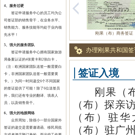
4、服务过硬
签证申请服务中心的员工均为公
司签证部的销售骨干，在业务水平、
销售能力、服务技能等均处于业内领
刚果（布）商务签证
先水平！
5、强大的服务团队
办理刚果共和国签
签证申请服务中心拥有国家旅游
局备案认证的4张黄卡和2张白卡，
（注：欧洲国家团队送签一般需要白
签证入境
卡，非洲国家团队送签一般需要黄
卡。）为同一时间递交6个不同国家
的签证提供了可能！除了6位送签员
刚果（布）
外，我们还有专业的翻译、填表人
（布）探亲
员，以及销售骨干。
6、强大的地接网络
（布）驻华大
众所周知，除很小一部分国家外
（布）驻广州
签证的递交是需要邀请函、移民局批
文或者酒店预订单的，而这些工作要