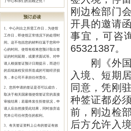
了中心和亲们的后顾之忧！
刚边检部门
预订必读
开具的邀请
1、中心列出之所需工作日，为使馆
事宜，可咨询刚
工作日，即使馆正常情况下的处理时
间。这不包括您的材料往返于您和中
65321387。
心的时间。使馆有权将您预计取出签
证的时间延期，或要求面试等。对申
刚《外国人
请人根据签证预计日期提示，而进行
的后续旅程安排所造成的可能经济损
入境、短期
失，本公司不承担任何责任。
同意，凭刚
2、您所申请的签证是否可以成功，
取决于相关国家领使馆签证官的直接
种签证都必
审核结果；若最终发生拒签状况，申
请人应自然接受此结果，同时放弃追
前，刚边检
究本公司任何责任的权利。
后方允许入
3、有关签证资料上公布的签证有效