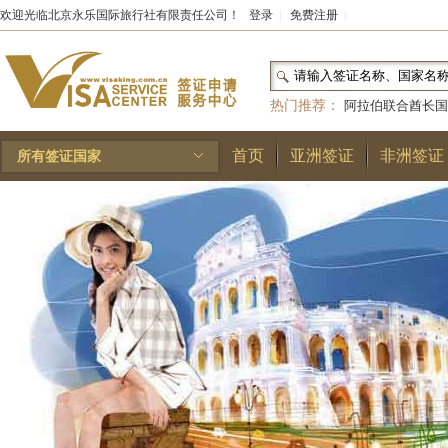
欢迎光临北京永乐国际旅行社有限责任公司！
登录
|
免费注册
|
热门推荐：
阿拉伯联合酋长国
和国
|
布基纳法索
|
巴勒斯坦
首页
亚洲签证
非洲签证
所有签证国家
林王国
|
安道尔公国
|