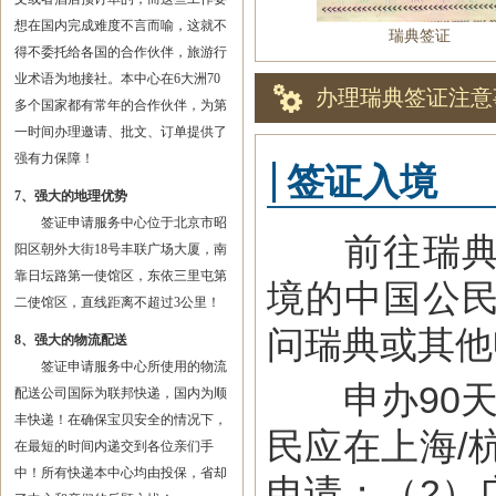
想在国内完成难度不言而喻，这就不
瑞典签证
得不委托给各国的合作伙伴，旅游行
业术语为地接社。本中心在6大洲70
办理瑞典签证注意
多个国家都有常年的合作伙伴，为第
一时间办理邀请、批文、订单提供了
强有力保障！
签证入境
7、强大的地理优势
签证申请服务中心位于北京市昭
前往瑞典观
阳区朝外大街18号丰联广场大厦，南
靠日坛路第一使馆区，东依三里屯第
境的中国公
二使馆区，直线距离不超过3公里！
问瑞典或其他
8、强大的物流配送
签证申请服务中心所使用的物流
申办90天
配送公司国际为联邦快递，国内为顺
丰快递！在确保宝贝安全的情况下，
民应在上海/
在最短的时间内递交到各位亲们手
中！所有快递本中心均由投保，省却
申请；（2）