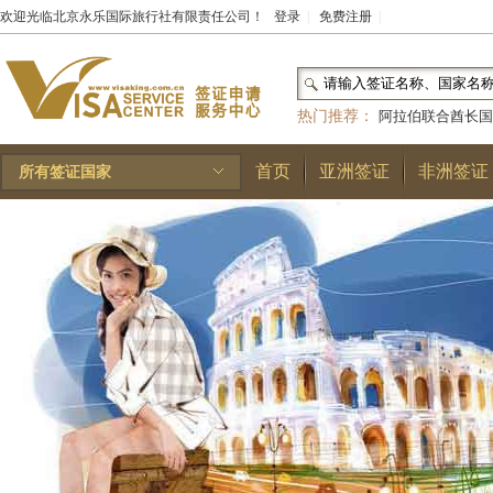
欢迎光临北京永乐国际旅行社有限责任公司！
登录
|
免费注册
|
热门推荐：
阿拉伯联合酋长国
和国
|
布基纳法索
|
巴勒斯坦
首页
亚洲签证
非洲签证
所有签证国家
林王国
|
安道尔公国
|