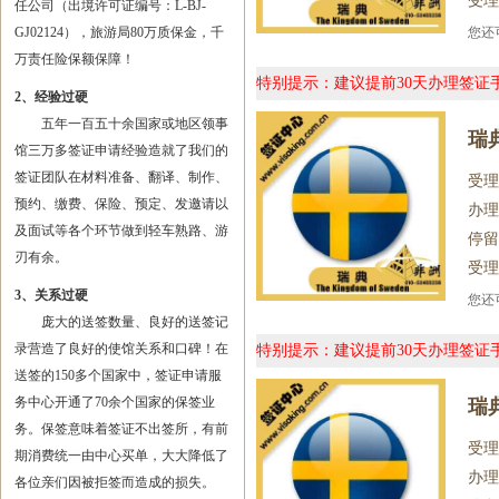
受理
任公司（出境许可证编号：L-BJ-
GJ02124），旅游局80万质保金，千
您
万责任险保额保障！
特别提示：建议提前30天办理签
2、经验过硬
五年一百五十余国家或地区领事
瑞
馆三万多签证申请经验造就了我们的
签证团队在材料准备、翻译、制作、
受理
预约、缴费、保险、预定、发邀请以
办理
及面试等各个环节做到轻车熟路、游
停留
刃有余。
受理
3、关系过硬
您
庞大的送签数量、良好的送签记
录营造了良好的使馆关系和口碑！在
特别提示：建议提前30天办理签
送签的150多个国家中，签证申请服
务中心开通了70余个国家的保签业
瑞
务。保签意味着签证不出签所，有前
受理
期消费统一由中心买单，大大降低了
办理
各位亲们因被拒签而造成的损失。