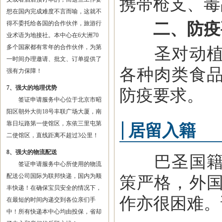
携带枪支、毒
想在国内完成难度不言而喻，这就不
二、防疫
得不委托给各国的合作伙伴，旅游行
业术语为地接社。本中心在6大洲70
多个国家都有常年的合作伙伴，为第
圣对动植物
一时间办理邀请、批文、订单提供了
各种肉类食
强有力保障！
7、强大的地理优势
防疫要求。
签证申请服务中心位于北京市昭
阳区朝外大街18号丰联广场大厦，南
靠日坛路第一使馆区，东依三里屯第
居留入籍
二使馆区，直线距离不超过3公里！
8、强大的物流配送
巴圣国籍政
签证申请服务中心所使用的物流
配送公司国际为联邦快递，国内为顺
策严格，外
丰快递！在确保宝贝安全的情况下，
作亦很困难。
在最短的时间内递交到各位亲们手
中！所有快递本中心均由投保，省却