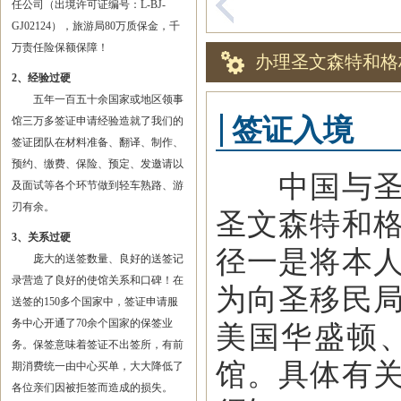
任公司（出境许可证编号：L-BJ-
GJ02124），旅游局80万质保金，千
万责任险保额保障！
办理圣文森特和格
2、经验过硬
五年一百五十余国家或地区领事
签证入境
馆三万多签证申请经验造就了我们的
签证团队在材料准备、翻译、制作、
预约、缴费、保险、预定、发邀请以
中国与圣文
及面试等各个环节做到轻车熟路、游
刃有余。
圣文森特和
3、关系过硬
径一是将本
庞大的送签数量、良好的送签记
录营造了良好的使馆关系和口碑！在
为向圣移民
送签的150多个国家中，签证申请服
务中心开通了70余个国家的保签业
美国华盛顿
务。保签意味着签证不出签所，有前
馆。具体有
期消费统一由中心买单，大大降低了
各位亲们因被拒签而造成的损失。