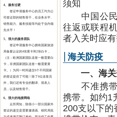
须知
4、服务过硬
签证申请服务中心的员工均为公
中国公民赴
司签证部的销售骨干，在业务水平、
销售能力、服务技能等均处于业内领
往返或联程
先水平！
者入关时应有
5、强大的服务团队
签证申请服务中心拥有国家旅游
局备案认证的4张黄卡和2张白卡，
海关防疫
（注：欧洲国家团队送签一般需要白
卡，非洲国家团队送签一般需要黄
一、海关
卡。）为同一时间递交6个不同国家
的签证提供了可能！除了6位送签员
外，我们还有专业的翻译、填表人
不准携带农
员，以及销售骨干。
携带。如约1
6、强大的地接网络
众所周知，除很小一部分国家外
200支以下
签证的递交是需要邀请函、移民局批
文或者酒店预订单的，而这些工作要