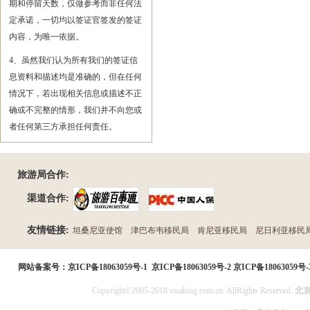
期和停留天数，仅做参考而非任何法
定承诺，一切均以签证官签发的签证
内容，为唯一依据。
4、虽然我们认为所有我们的签证信
息资料和描述均是准确的，但在任何
情况下，若出现相关信息或描述不正
确或不完整的情形，我们并不向您或
者任何第三方承担任何责任。
旅游局合作:
渠道合作:
友情链接:
坦桑尼亚使馆
津巴布韦移民局
肯尼亚移民局
尼日利亚移民
民局
网站备案号：
京ICP备18063059号-1
京ICP备18063059号-2
京ICP备18063059号-
Copyright©2005-2018 visaking.com.cn. AllRights Reserved.
北