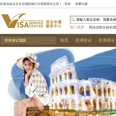
欢迎光临北京永乐国际旅行社有限责任公司！
登录
|
免费注册
|
热门推荐：
阿拉伯联合酋长国
和国
|
布基纳法索
|
巴勒斯坦
首页
亚洲签证
非洲签证
所有签证国家
林王国
|
安道尔公国
|