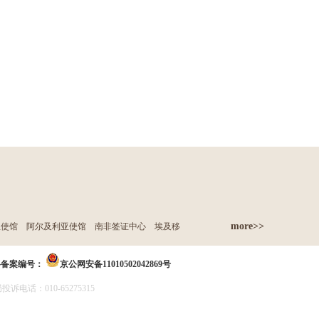
more>>
亚使馆
阿尔及利亚使馆
南非签证中心
埃及移
络备案编号：
京公网安备11010502042869号
诉电话：010-65275315