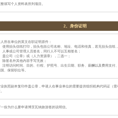
完整填写个人资料表所列项目。
2、身份证明
本人所在单位的英文在职证明原件：
1、使用抬头信纸打印，抬头包括公司名称、地址、电话和传真，若无抬头信纸
2、人事或公司管理人员签名，同行人不可以互相签名；
3、盖公司（公章）或（人力资源章），二选一；
4、除签名外其他内容手写无效；
5、注明访问时间、目的、行程、护照号、出生日期、职务、薪酬以及费用支付
回国、保留职位等。
营业执照副本复印件盖公章，申请人在事业单位的需要提供组织机构代码证（需
章。
写一份为什么要申请博茨瓦纳旅游签的说明信。