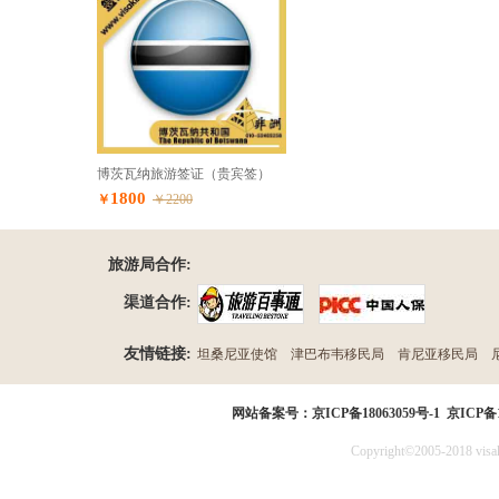
博茨瓦纳旅游签证（贵宾签）
1800
￥
￥2200
旅游局合作:
渠道合作:
友情链接:
坦桑尼亚使馆
津巴布韦移民局
肯尼亚移民局
民局
网站备案号：
京ICP备18063059号-1
京ICP备1
Copyright©2005-2018 visak