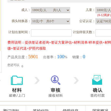
成人：
儿童：
（0-12周岁
插头转换器：
公证认证：
计划出发时间：
计划停留天数：
费用说明：提供签证者咨询+签证方案评估+材料清单/样本提供+材料
缴+签证代送+护照代领取
5901
100
0
产品关注度：
出签率：
% 销量：
您还可以
0
预订须知
签约付款
领馆信息
国家概况