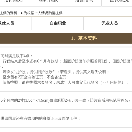
提供的资料 ● 为根据个人情况酌情提供
退休人员
自由职业
无业人员
1、基本资料
需同时满足以下4点：
1、行程结束后至少还有6个月有效期； 新版护照复印护照首页1份，旧版护照复
份；
2、若换发过护照，提供旧护照原件；若遗失，提供英文遗失说明；
3、至少留有2页空白签证页，不含备注页；
4、旧版护照，请在护照末页签名，未成年人可由父母代签名（不可用铅笔）；
6个月内的2寸(3.5cmx4.5cm)白底彩照2张，须一致（照片背后用铅笔写姓名
提供回国后还在有效期内的身份证正反面复印件；