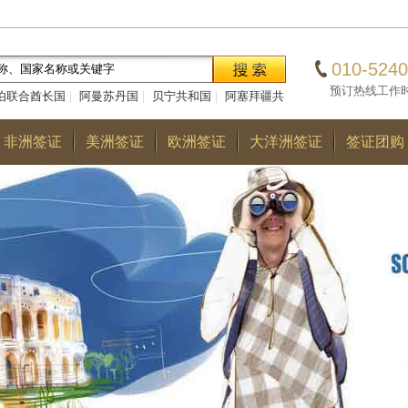
010-5240
预订热线工作时间：0
伯联合酋长国
|
阿曼苏丹国
|
贝宁共和国
|
阿塞拜疆共
|
巴勒斯坦国
|
阿尔巴尼亚共和国
|
多哥共和国
|
巴
非洲签证
美洲签证
欧洲签证
大洋洲签证
签证团购
国
|