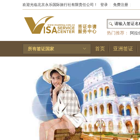
欢迎光临北京永乐国际旅行社有限责任公司！
登录
|
免费注册
|
热门推荐：
阿拉
和国
|
布基纳法索
首页
亚洲签证
所有签证国家
林王国
|
安道尔公