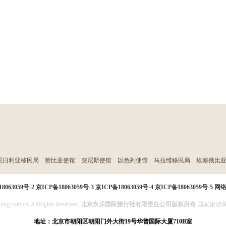
尼日利亚移民局
赞比亚使馆
突尼斯使馆
以色列使馆
马拉维移民局
埃塞俄比
8063059号-2
京ICP备18063059号-3
京ICP备18063059号-4
京ICP备18063059号-5
网
ing.com.cn. AllRights Reserved.
北京永乐国际旅行社有限责任公司版权所有
国家旅游局投
地址：北京市朝阳区朝阳门外大街19号华普国际大厦710B室