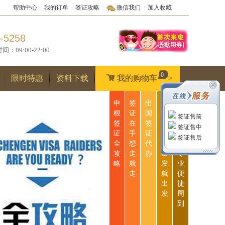
帮助中心
|
我的订单
|
签证攻略
|
微信我们
|
加入收藏
-5258
9:00-22:00
0
限时特惠
资料下载
我的购物车
>
申
签
出
无
一
根
证
国
忧
站
签证售前
签
在
签
签
式
签证售中
证
手
证
证
服
签证售后
全
想
代
说
务
攻
走
办
出
专
略
就
发
业
走
就
便
出
捷
发
周
到