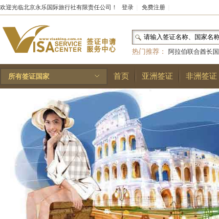
欢迎光临北京永乐国际旅行社有限责任公司！
登录
|
免费注册
|
热门推荐：
阿拉伯联合酋长国
和国
|
布基纳法索
|
巴勒斯坦
首页
亚洲签证
非洲签证
所有签证国家
林王国
|
安道尔公国
|