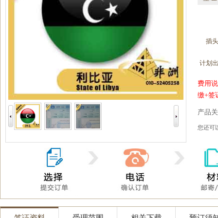
插
计划
费用说
缴+签
产品关
您还
签证资料
受理范围
相关下载
预订须