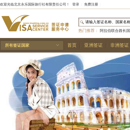
欢迎光临北京永乐国际旅行社有限责任公司！
登录
|
免费注册
|
热门推荐：
阿拉伯联合酋长国
和国
|
布基纳法索
|
巴勒斯坦
首页
亚洲签证
非洲签证
所有签证国家
林王国
|
安道尔公国
|