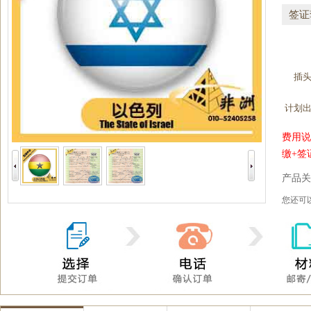
签证
插
计划
费用说
缴+签
产品关
您还