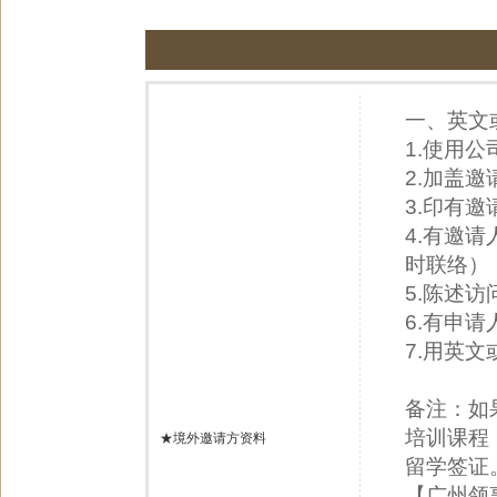
一、英文
1.使用
2.加盖
3.印有
4.有邀
时联络）
5.陈述
6.有申
7.用英
备注：如
培训课程
★境外邀请方资料
留学签证
【广州领