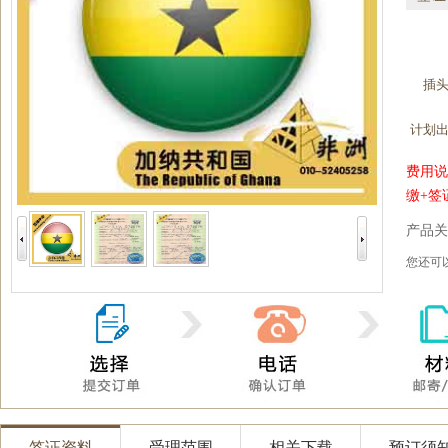
插
计划
费用说
缴+签
产品关
您还
签证资料
受理范围
相关下载
预订须