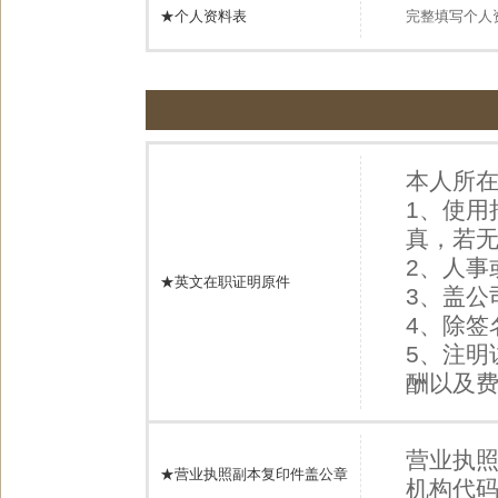
★个人资料表
完整填写个人
本人所
1、使用
真，若
2、人
★英文在职证明原件
3、盖
4、除签
5、注明
酬以及
营业执
★营业执照副本复印件盖公章
机构代