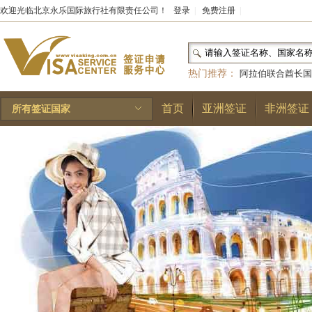
欢迎光临北京永乐国际旅行社有限责任公司！
登录
|
免费注册
|
热门推荐：
阿拉伯联合酋长国
和国
|
布基纳法索
|
巴勒斯坦
首页
亚洲签证
非洲签证
所有签证国家
林王国
|
安道尔公国
|