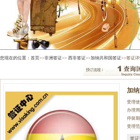
您现在的位置：
首页
>>
非洲签证
>>
西非签证
>>
加纳共和国签证
>>签证详
加纳
受理使
办理周
停留期
受理范
签证