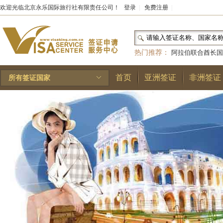
欢迎光临北京永乐国际旅行社有限责任公司！
登录
|
免费注册
|
热门推荐：
阿拉伯联合酋长国
和国
|
布基纳法索
|
巴勒斯坦
首页
亚洲签证
非洲签证
所有签证国家
林王国
|
安道尔公国
|