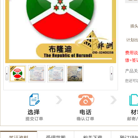
插
计划
费用说
缴+签
产品关
您还
签证资料
受理范围
相关下载
预订须