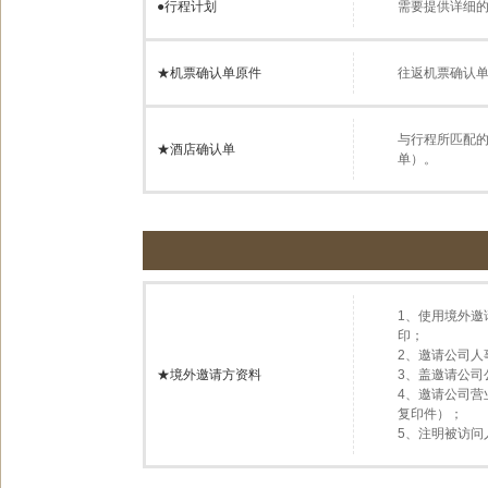
●
行程计划
需要提供详细
★机票确认单原件
往返机票确认
与行程所匹配的
★酒店确认单
单）。
1、使用境外
印；
2、邀请公司
★境外邀请方资料
3、盖邀请公
4、邀请公司营
复印件）；
5、注明被访问