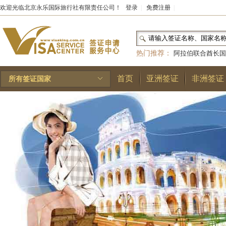
欢迎光临北京永乐国际旅行社有限责任公司！
登录
|
免费注册
|
热门推荐：
阿拉伯联合酋长国
和国
|
布基纳法索
|
巴勒斯坦
首页
亚洲签证
非洲签证
所有签证国家
林王国
|
安道尔公国
|