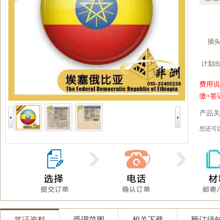
插
计划
费用说
缴+签
产品关
您还
签证资料
受理范围
相关下载
预订须