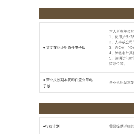
本人所在单位
1、使用抬头
2、人事或公
●
英文在职证明原件电子版
3、盖公司（
4、除签名外其
5、注明访问
留职位等。
●
营业执照副本复印件盖公章电
营业执照副本
子版
●
行程计划
需要提供详细