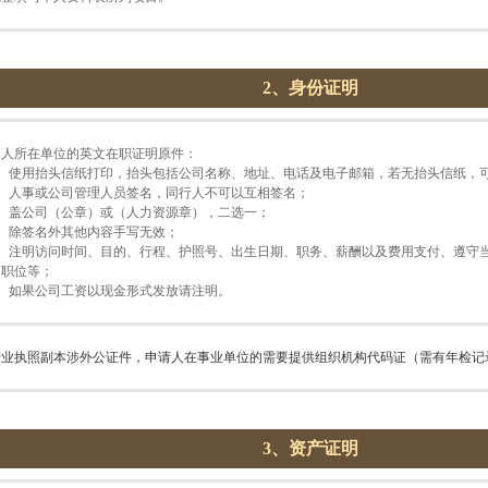
2、身份证明
本人所在单位的英文在职证明原件：
1、使用抬头信纸打印，抬头包括公司名称、地址、电话及电子邮箱，若无抬头信纸，
2、人事或公司管理人员签名，同行人不可以互相签名；
3、盖公司（公章）或（人力资源章），二选一；
4、除签名外其他内容手写无效；
5、注明访问时间、目的、行程、护照号、出生日期、职务、薪酬以及费用支付、遵守
留职位等；
6、如果公司工资以现金形式发放请注明。
营业执照副本涉外公证件，申请人在事业单位的需要提供组织机构代码证（需有年检记
3、资产证明