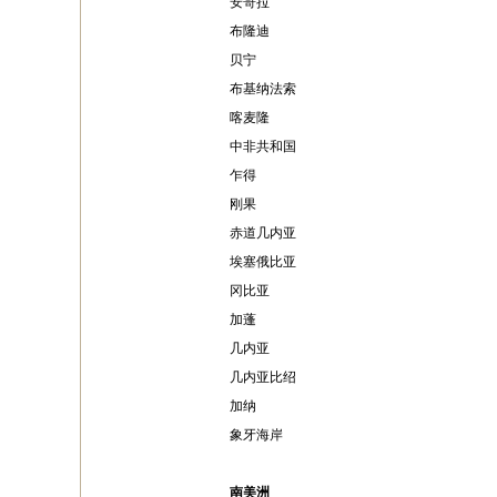
安哥拉
布隆迪
贝宁
布基纳法索
喀麦隆
中非共和国
乍得
刚果
赤道几内亚
埃塞俄比亚
冈比亚
加蓬
几内亚
几内亚比绍
加纳
象牙海岸
南美洲