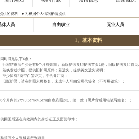
提供的资料 ● 为根据个人情况酌情提供
退休人员
自由职业
无业人员
1、基本资料
需同时满足以下4点：
1、行程结束后至少还有6个月有效期； 新版护照复印护照首页1份，旧版护照复印首页
2、若换发过护照，提供旧护照原件；若遗失，提供英文遗失说明；
3、至少留有2页空白签证页，不含备注页；
4、旧版护照，请在护照末页签名，未成年人可由父母代签名（不可用铅笔）；
6个月内的2寸(3.5cmx4.5cm)白底彩照2张，须一致（照片背后用铅笔写姓名）；
提供回国后还在有效期内的身份证正反面复印件；
完整填写个人资料表所列项目。