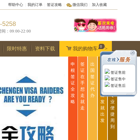
帮助中心
|
我的订单
|
签证攻略
|
微信我们
|
加入收藏
-5258
9:00-22:00
0
限时特惠
资料下载
我的购物车
>
申
签
出
无
一
根
证
国
忧
站
签证售前
签
在
签
签
式
签证售中
证
手
证
证
服
签证售后
全
想
代
说
务
攻
走
办
出
专
略
就
发
业
走
就
便
出
捷
发
周
到