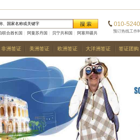
010-5240
预订热线工作时间：0
伯联合酋长国
|
阿曼苏丹国
|
贝宁共和国
|
阿塞拜疆共
|
巴勒斯坦国
|
阿尔巴尼亚共和国
|
多哥共和国
|
巴
非洲签证
美洲签证
欧洲签证
大洋洲签证
签证团购
国
|