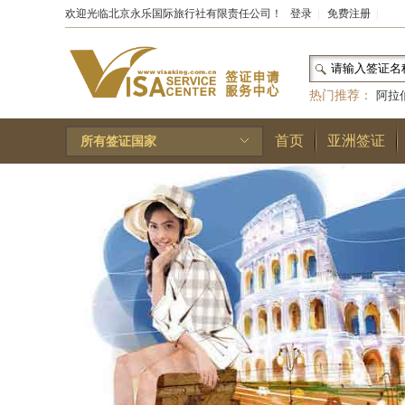
欢迎光临北京永乐国际旅行社有限责任公司！
登录
|
免费注册
|
热门推荐：
阿拉
和国
|
布基纳法索
首页
亚洲签证
所有签证国家
林王国
|
安道尔公