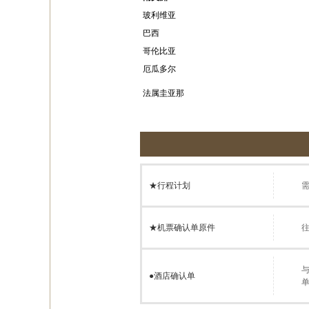
玻利维亚
巴西
哥伦比亚
厄瓜多尔
法属圭亚那
★行程计划
★机票确认单原件
●
酒店确认单