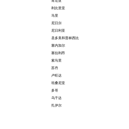
肯尼亚
利比里亚
马里
尼日尔
尼日利亚
圣多美和普林西比
塞内加尔
塞拉利昂
索马里
苏丹
卢旺达
坦桑尼亚
多哥
乌干达
扎伊尔