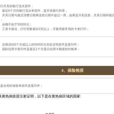
银行开具的银行流水原件：
1、最近6个月内银行流水单原件，盖开具银行的章；
2、开具日期与最后消费日期离送签日期不超过一周，如果是月初送签，开具日期和最
月；
、余额不低于50000元；
4、工资卡最佳，打印页数最好2页以上，尽量用最常用的卡来打印；
、近期冻结6个月或以上的50000元存款证明原件及复印件；
2、国际信用卡复印件及最近1个月显示信用卡额度的对账单；
4、保险检疫
涵盖全程的保险单原件及复印件；
具黄热病疫苗注射证明，以下是在黄热病区域的国家: