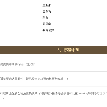
圭亚那
巴拿马
秘鲁
苏里南
委内瑞拉
5、行程计划
需要提供详细的行程计划安排；
往返机票确认单原件（即已经出完机票的机票行程单）；
与行程所匹配的全程酒店确认单（可以境外接待方提供也可以在booking等网络酒店
单）。