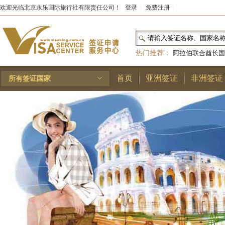
欢迎光临北京永乐国际旅行社有限责任公司！
登录
|
免费注册
|
热门推荐：
阿拉伯联合酋长国
和国
|
布基纳法索
|
巴勒斯坦
首页
亚洲签证
非洲签证
所有签证国家
林王国
|
安道尔公国
|