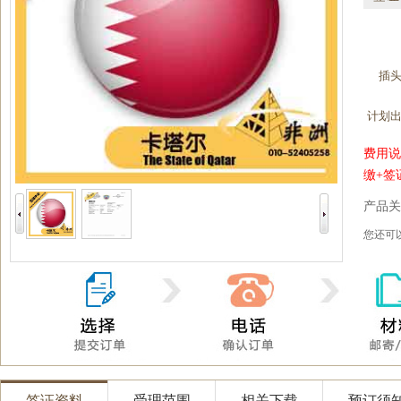
插
计划
费用说
缴+签
产品关
您还
签证资料
受理范围
相关下载
预订须