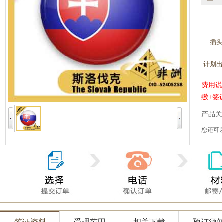
插
计划
费用说
缴+签
产品关
您还
签证资料
受理范围
相关下载
预订须