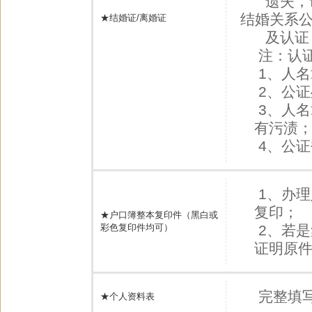
遗失，请
结婚关系
★结婚证/离婚证
及认证
注：认
1、人
2、公
3、人
有污渍
4、公
1、办
复印；
★户口簿整本复印件（黑白或
彩色复印件均可）
2、若
证明原
完整填
★个人资料表