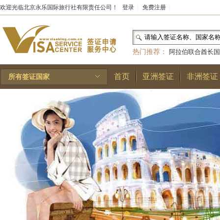
欢迎光临北京永乐国际旅行社有限责任公司！
登录
|
免费注册
|
热门推荐：
阿拉伯联合酋长国
和国
|
布基纳法索
|
巴勒斯坦
首页
亚洲签证
非洲签证
所有签证国家
林王国
|
安道尔公国
|