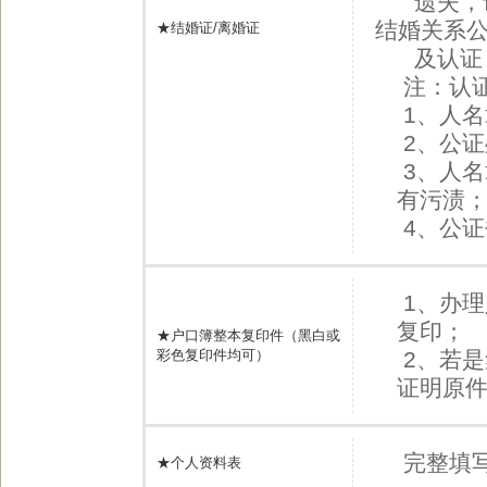
遗失，请
结婚关系
★结婚证/离婚证
及认证
注：认
1、人
2、公
3、人
有污渍
4、公
1、办
复印；
★户口簿整本复印件（黑白或
彩色复印件均可）
2、若
证明原
完整填
★个人资料表