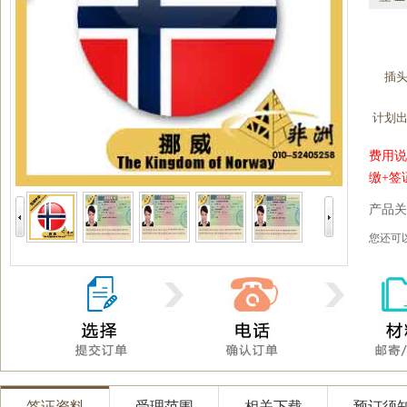
插
计划
费用说
缴+签
产品关
您还
签证资料
受理范围
相关下载
预订须