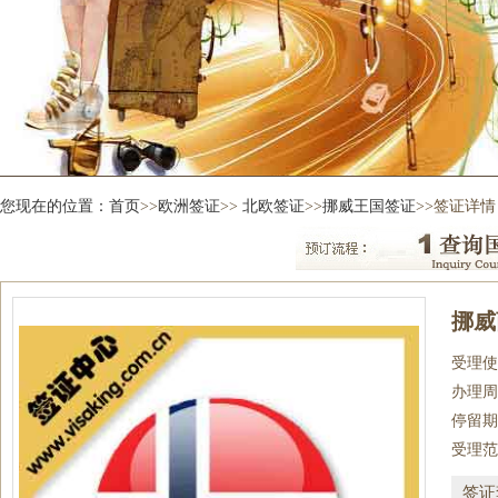
您现在的位置：
首页
>>
欧洲签证
>>
北欧签证
>>
挪威王国签证
>>签证详情
挪威
受理使
办理周
停留期
受理范
签证