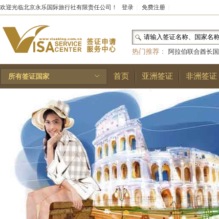
欢迎光临北京永乐国际旅行社有限责任公司！
登录
|
免费注册
|
热门推荐：
阿拉伯联合酋长国
和国
|
布基纳法索
|
巴勒斯坦
首页
亚洲签证
非洲签证
所有签证国家
林王国
|
安道尔公国
|