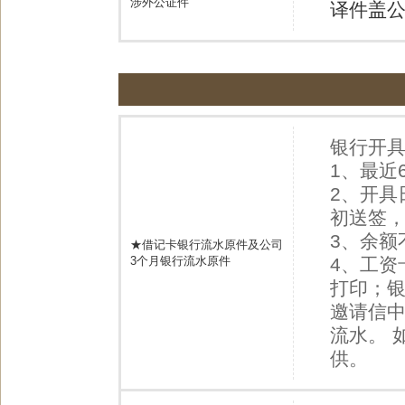
涉外公证件
译件盖
银行开
1、最近
2、开具
初送签
3、余额
★借记卡银行流水原件及公司
3个月银行流水原件
4、工资
打印；银
邀请信
流水。 
供。