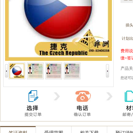
插
计划
费用说
缴+签
产品关
您还
签证资料
受理范围
相关下载
预订须