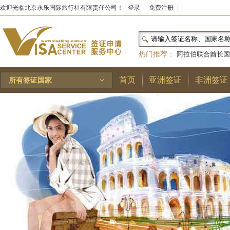
欢迎光临北京永乐国际旅行社有限责任公司！
登录
|
免费注册
|
热门推荐：
阿拉伯联合酋长国
和国
|
布基纳法索
|
巴勒斯坦
首页
亚洲签证
非洲签证
所有签证国家
林王国
|
安道尔公国
|