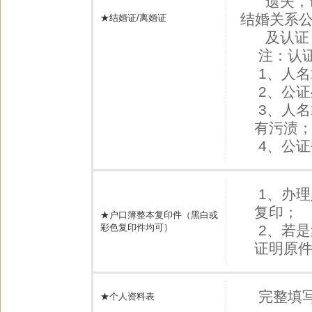
遗失，请
结婚关系
★结婚证/离婚证
及认证
注：认
1、人
2、公
3、人
有污渍
4、公
1、办
复印；
★户口簿整本复印件（黑白或
彩色复印件均可）
2、若
证明原
完整填
★个人资料表