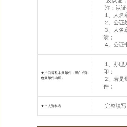
及认证，
注：认证
1、人名
2、公证
3、人名
渍；
4、公证
1、办理
印；
★户口簿整本复印件（黑白或彩
色复印件均可）
2、若是
件；
完整填写
★个人资料表