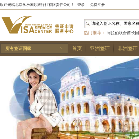
欢迎光临北京永乐国际旅行社有限责任公司！
登录
|
免费注册
|
热门推荐：
阿拉伯联合酋长国
和国
|
布基纳法索
|
巴勒斯坦
首页
亚洲签证
非洲签证
所有签证国家
林王国
|
安道尔公国
|