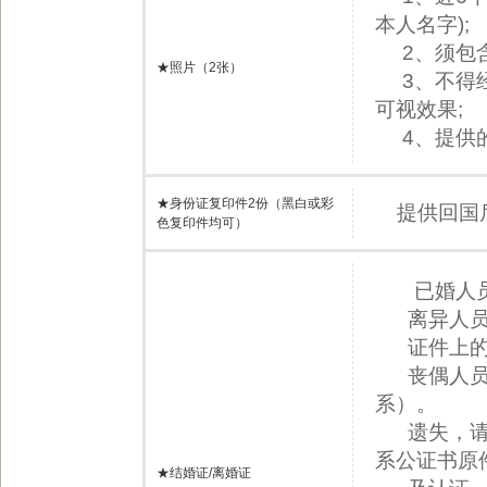
本人名字);
2、须包含
★照片（2张）
3、不得经
可视效果;
4、提供的
★身份证复印件2份（黑白或彩
提供回国
色复印件均可）
已婚人
离异人员
证件上的名
丧偶人员提
系）。
遗失，请提
系公证书原
★结婚证/离婚证