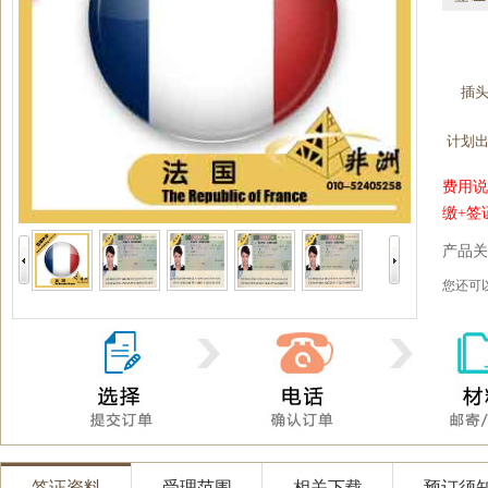
插
计划
费用说
缴+签
产品关
您还
签证资料
受理范围
相关下载
预订须