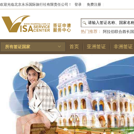
欢迎光临北京永乐国际旅行社有限责任公司！
登录
|
免费注册
|
热门推荐：
阿拉伯联合酋长国
和国
|
布基纳法索
|
巴勒斯坦
首页
亚洲签证
非洲签证
所有签证国家
林王国
|
安道尔公国
|