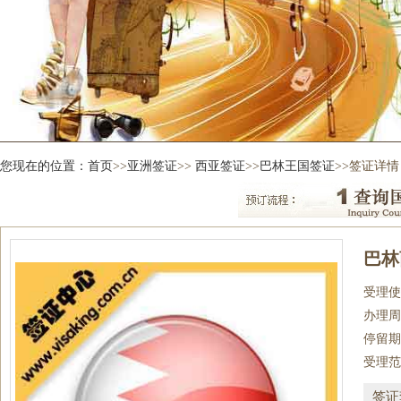
您现在的位置：
首页
>>
亚洲签证
>>
西亚签证
>>
巴林王国签证
>>签证详情
巴林
受理使
办理周
停留期
受理范
签证