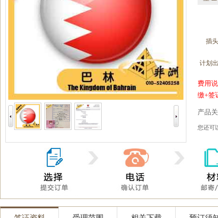
插
计划
费用说
缴+签
产品关
您还
签证资料
受理范围
相关下载
预订须