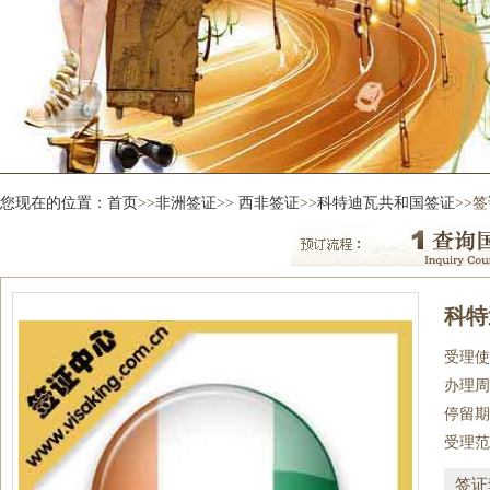
您现在的位置：
首页
>>
非洲签证
>>
西非签证
>>
科特迪瓦共和国签证
>>
科特
受理使
办理周
停留期
受理范
签证