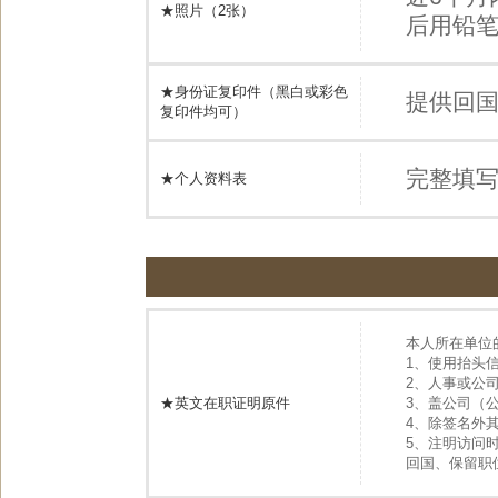
★照片（2张）
后用铅
★身份证复印件（黑白或彩色
提供回
复印件均可）
完整填
★个人资料表
本人所在单位
1、使用抬头
2、人事或公
★英文在职证明原件
3、盖公司（
4、除签名外
5、注明访问
回国、保留职