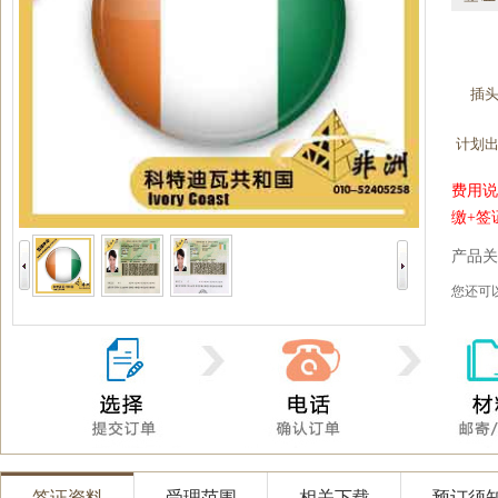
插
计划
费用说
缴+签
产品关
您还
签证资料
受理范围
相关下载
预订须