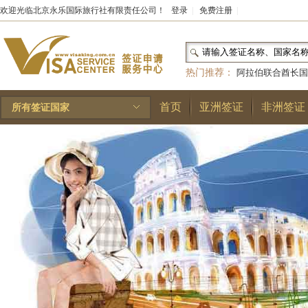
欢迎光临北京永乐国际旅行社有限责任公司！
登录
|
免费注册
|
热门推荐：
阿拉伯联合酋长国
和国
|
布基纳法索
|
巴勒斯坦
首页
亚洲签证
非洲签证
所有签证国家
林王国
|
安道尔公国
|