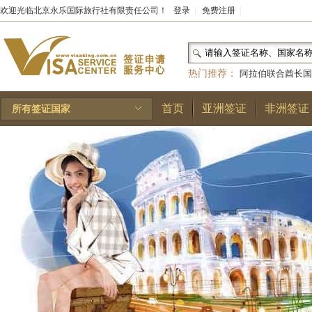
欢迎光临北京永乐国际旅行社有限责任公司！
登录
|
免费注册
|
热门推荐：
阿拉伯联合酋长国
和国
|
布基纳法索
|
巴勒斯坦
首页
亚洲签证
非洲签证
所有签证国家
林王国
|
安道尔公国
|