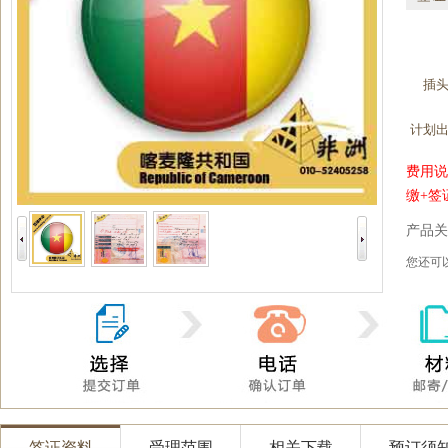
插
计划
费用说
缴+签
产品关
您还
签证资料
受理范围
相关下载
预订须