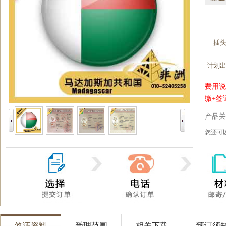
插
计划
费用说
缴+签
产品关
您还
签证资料
受理范围
相关下载
预订须