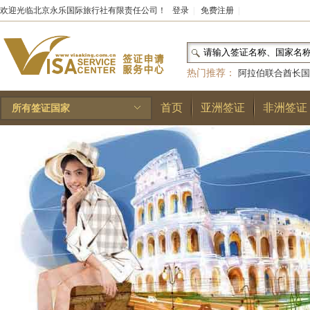
欢迎光临北京永乐国际旅行社有限责任公司！
登录
|
免费注册
|
热门推荐：
阿拉伯联合酋长国
和国
|
布基纳法索
|
巴勒斯坦
首页
亚洲签证
非洲签证
所有签证国家
林王国
|
安道尔公国
|