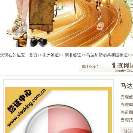
您现在的位置：
首页
>>
非洲签证
>>
南非签证
>>
马达加斯加共和国签证
>
马达
受理使
办理周
停留期
受理范
签证