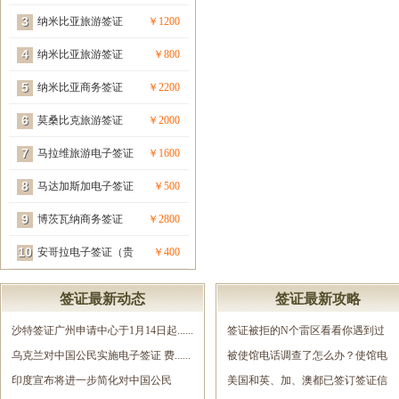
3
宾签）
纳米比亚旅游签证
￥1200
4
（贵宾签）
纳米比亚旅游签证
￥800
5
纳米比亚商务签证
￥2200
6
（贵宾签）
莫桑比克旅游签证
￥2000
7
（贵宾签）
马拉维旅游电子签证
￥1600
8
（贵宾签）
马达加斯加电子签证
￥500
9
（贵宾签）
博茨瓦纳商务签证
￥2800
10
（贵宾签）
安哥拉电子签证（贵
￥400
宾签）
签证最新动态
签证最新攻略
沙特签证广州申请中心于1月14日起......
签证被拒的N个雷区看看你遇到过
乌克兰对中国公民实施电子签证 费......
几......
被使馆电话调查了怎么办？使馆电
印度宣布将进一步简化对中国公民
调......
美国和英、加、澳都已签订签证信