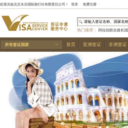
欢迎光临北京永乐国际旅行社有限责任公司！
登录
|
免费注册
|
热门推荐：
阿拉伯联合酋长国
和国
|
布基纳法索
|
巴勒斯坦
首页
亚洲签证
非洲签证
所有签证国家
林王国
|
安道尔公国
|