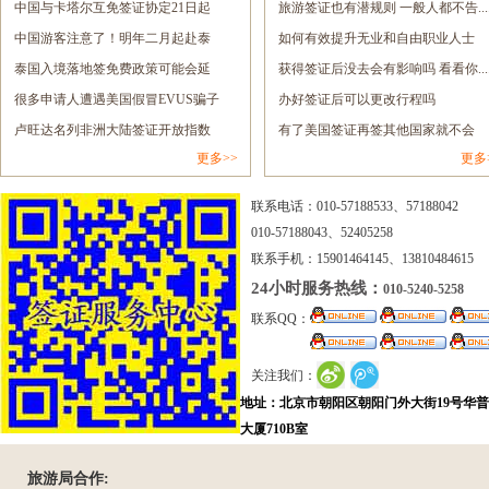
签......
中国与卡塔尔互免签证协定21日起
息......
旅游签证也有潜规则 一般人都不告.....
正......
中国游客注意了！明年二月起赴泰
如何有效提升无业和自由职业人士
旅......
泰国入境落地签免费政策可能会延
的......
获得签证后没去会有影响吗 看看你.....
长......
很多申请人遭遇美国假冒EVUS骗子
办好签证后可以更改行程吗
网......
卢旺达名列非洲大陆签证开放指数
有了美国签证再签其他国家就不会
更多>>
更多
报......
拒......
联系电话：010-57188533、57188042
010-57188043、52405258
联系手机：15901464145、13810484615
24小时服务热线：
010-5240-5258
联系QQ：
关注我们：
地址：北京市朝阳区朝阳门外大街19号华
大厦710B室
旅游局合作: