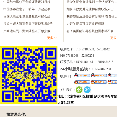
签......
中国与卡塔尔互免签证协定21日起
息......
旅游签证也有潜规则 一般人都不告.....
正......
中国游客注意了！明年二月起赴泰
如何有效提升无业和自由职业人士
旅......
泰国入境落地签免费政策可能会延
的......
获得签证后没去会有影响吗 看看你.....
长......
很多申请人遭遇美国假冒EVUS骗子
办好签证后可以更改行程吗
网......
卢旺达名列非洲大陆签证开放指数
有了美国签证再签其他国家就不会
更多>>
更多
报......
拒......
联系电话：010-57188533、57188042
010-57188043、52405258
联系手机：15901464145、13810484615
24小时服务热线：
010-5240-5258
联系QQ：
关注我们：
地址：北京市朝阳区朝阳门外大街19号华
大厦710B室
旅游局合作: