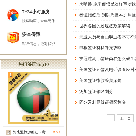
天呐撸 原来使馆是这样审核
7*24小时服务
签证拒签后 别以为换本护照
快速响应，全年无休
世界各国的过境签政策解读
安全保障
无业人员与自由职业者不可不
客户信息，绝对保密
申根签证材料补充攻略
护照过期，签证尚在怎么破？
热门签证Top10
美国签证面签及电话调查应对
1
美国签证指纹采集须知
汤加签证领区划分
阿尔及利亚签证领区划分
上一页
2
赞比亚旅游签证（贵
￥600