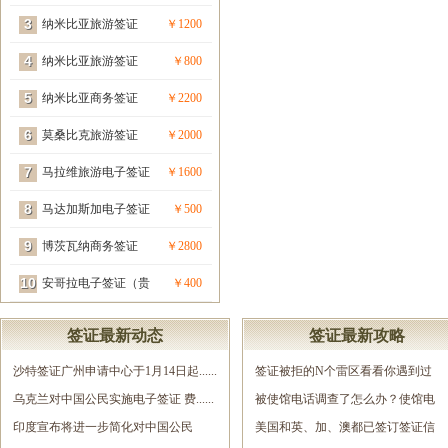
3
宾签）
纳米比亚旅游签证
￥1200
4
（贵宾签）
纳米比亚旅游签证
￥800
5
纳米比亚商务签证
￥2200
6
（贵宾签）
莫桑比克旅游签证
￥2000
7
（贵宾签）
马拉维旅游电子签证
￥1600
8
（贵宾签）
马达加斯加电子签证
￥500
9
（贵宾签）
博茨瓦纳商务签证
￥2800
10
（贵宾签）
安哥拉电子签证（贵
￥400
宾签）
签证最新动态
签证最新攻略
沙特签证广州申请中心于1月14日起......
签证被拒的N个雷区看看你遇到过
乌克兰对中国公民实施电子签证 费......
几......
被使馆电话调查了怎么办？使馆电
印度宣布将进一步简化对中国公民
调......
美国和英、加、澳都已签订签证信