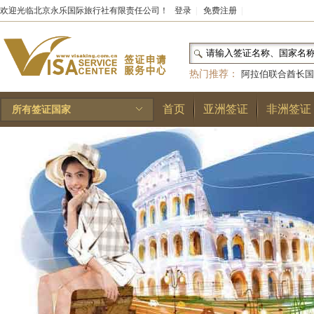
欢迎光临北京永乐国际旅行社有限责任公司！
登录
|
免费注册
|
热门推荐：
阿拉伯联合酋长国
和国
|
布基纳法索
|
巴勒斯坦
首页
亚洲签证
非洲签证
所有签证国家
林王国
|
安道尔公国
|