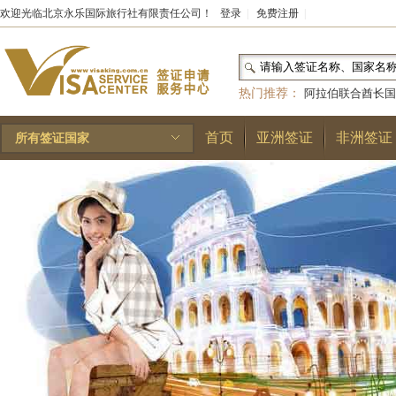
欢迎光临北京永乐国际旅行社有限责任公司！
登录
|
免费注册
|
热门推荐：
阿拉伯联合酋长国
和国
|
布基纳法索
|
巴勒斯坦
首页
亚洲签证
非洲签证
所有签证国家
林王国
|
安道尔公国
|