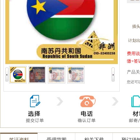
插
计划
费用说
缴+签
产品关
您还
签证资料
受理范围
相关下载
预订须