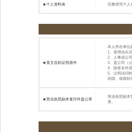
★个人资料表
完整填写个人
本人所在单位
1、使用抬头
2、人事或公
★英文在职证明原件
3、盖公司（
4、除签名外
5、注明访问
回国、保留职
营业执照副本
★营业执照副本复印件盖公章
章。