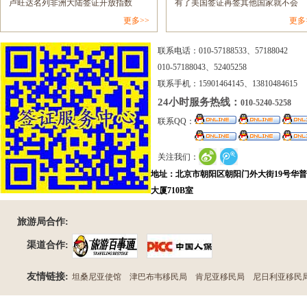
网......
卢旺达名列非洲大陆签证开放指数
有了美国签证再签其他国家就不会
更多>>
更多
报......
拒......
联系电话：010-57188533、57188042
010-57188043、52405258
联系手机：15901464145、13810484615
24小时服务热线：
010-5240-5258
联系QQ：
关注我们：
地址：北京市朝阳区朝阳门外大街19号华
大厦710B室
旅游局合作:
渠道合作:
友情链接:
坦桑尼亚使馆
津巴布韦移民局
肯尼亚移民局
尼日利亚移民
民局