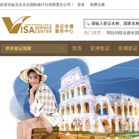
欢迎光临北京永乐国际旅行社有限责任公司！
登录
|
免费注册
|
热门推荐：
阿拉伯联合酋长国
和国
|
布基纳法索
|
巴勒斯坦
首页
亚洲签证
非洲签证
所有签证国家
林王国
|
安道尔公国
|