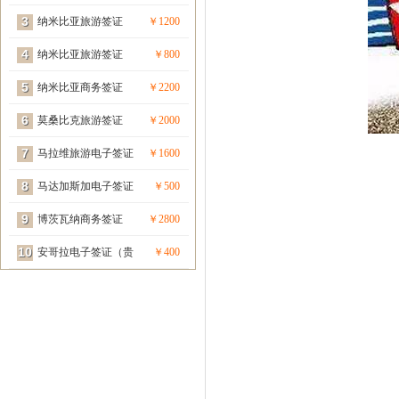
3
宾签）
纳米比亚旅游签证
￥1200
4
（贵宾签）
纳米比亚旅游签证
￥800
5
纳米比亚商务签证
￥2200
6
（贵宾签）
莫桑比克旅游签证
￥2000
7
（贵宾签）
马拉维旅游电子签证
￥1600
8
（贵宾签）
马达加斯加电子签证
￥500
9
（贵宾签）
博茨瓦纳商务签证
￥2800
10
（贵宾签）
安哥拉电子签证（贵
￥400
宾签）