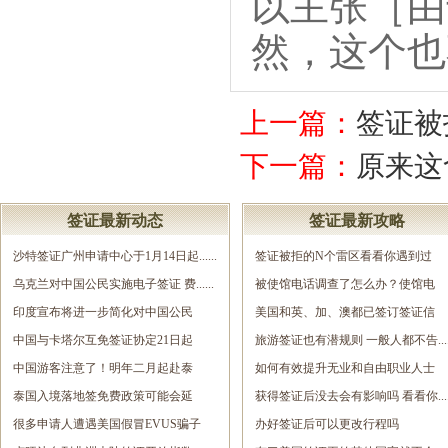
以主张［由
然，这个也
上一篇：
签证被
下一篇：
原来这
签证最新动态
签证最新攻略
沙特签证广州申请中心于1月14日起......
签证被拒的N个雷区看看你遇到过
乌克兰对中国公民实施电子签证 费......
几......
被使馆电话调查了怎么办？使馆电
印度宣布将进一步简化对中国公民
调......
美国和英、加、澳都已签订签证信
签......
中国与卡塔尔互免签证协定21日起
息......
旅游签证也有潜规则 一般人都不告.....
正......
中国游客注意了！明年二月起赴泰
如何有效提升无业和自由职业人士
旅......
泰国入境落地签免费政策可能会延
的......
获得签证后没去会有影响吗 看看你.....
长......
很多申请人遭遇美国假冒EVUS骗子
办好签证后可以更改行程吗